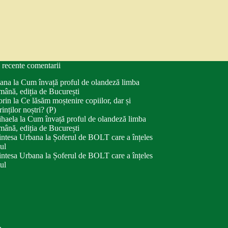
 recente comentarii
ana
la
Cum învață proful de olandeză limba
mână, ediția de București
orin
la
Ce lăsăm moștenire copiilor, dar și
rinților noștri? (P)
haela
la
Cum învață proful de olandeză limba
mână, ediția de București
intesa Urbana
la
Șoferul de BOLT care a înțeles
tul
intesa Urbana
la
Șoferul de BOLT care a înțeles
tul
.