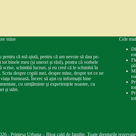
pre mine
Cele mai
Di
ro
u pentru că mă ajută, pentru că am nevoie să dau pe-
Fl
ă tot binele meu (și uneori și răul), pentru că vorbele
pă
ă scrise, schimbă lucruri, și eu cred că le schimbă în
Mi
. Scriu despre copiii mei, despre mine, despre tot ce ne
ro
 viața frumoasă. Încerc să ajut cu informații bine
Pr
mentate, cu simțăminte și experiențele noastre, cu
to
ri și stări.
Pr
to
026 - Printesa Urbana – Blog cald de familie. Toate drepturile rezervate