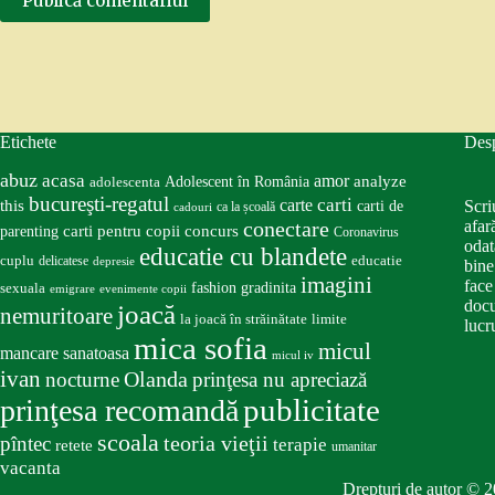
Publică comentariul
Etichete
Des
abuz
acasa
amor
Adolescent în România
analyze
adolescenta
bucureşti-regatul
carte
carti
this
Scri
carti de
ca la școală
cadouri
conectare
afar
carti pentru copii
concurs
parenting
Coronavirus
odat
educatie cu blandete
educatie
cuplu
delicatese
depresie
bine
imagini
face
fashion
gradinita
sexuala
emigrare
evenimente copii
docu
joacă
nemuritoare
la joacă în străinătate
limite
lucru
mica sofia
micul
mancare sanatoasa
micul iv
ivan
nocturne
Olanda
prinţesa nu apreciază
publicitate
prinţesa recomandă
scoala
teoria vieţii
pîntec
terapie
retete
umanitar
vacanta
Drepturi de autor © 2