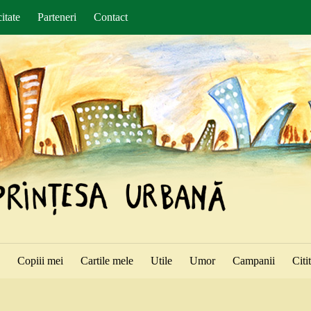
itate
Parteneri
Contact
ă
Copiii mei
Cartile mele
Utile
Umor
Campanii
Citi