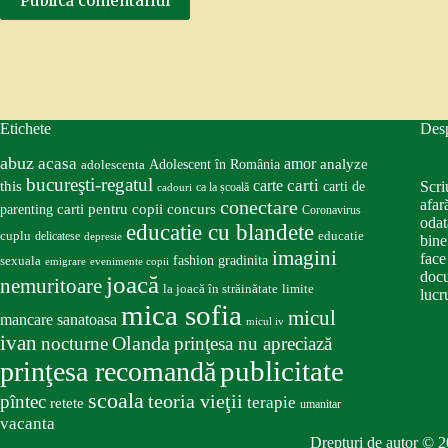
Publică comentariul
Etichete
Des
abuz
acasa
amor
Adolescent în România
analyze
adolescenta
bucureşti-regatul
carte
carti
this
Scri
carti de
ca la școală
cadouri
conectare
afar
carti pentru copii
concurs
parenting
Coronavirus
odat
educatie cu blandete
educatie
cuplu
delicatese
depresie
bine
imagini
face
fashion
gradinita
sexuala
emigrare
evenimente copii
docu
joacă
nemuritoare
la joacă în străinătate
limite
lucru
mica sofia
micul
mancare sanatoasa
micul iv
ivan
nocturne
Olanda
prinţesa nu apreciază
publicitate
prinţesa recomandă
scoala
teoria vieţii
pîntec
terapie
retete
umanitar
vacanta
Drepturi de autor © 2