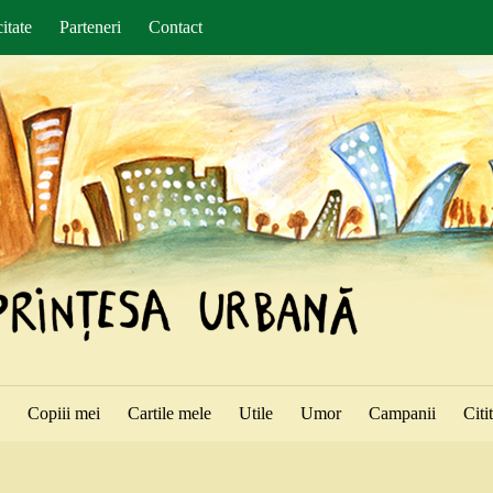
itate
Parteneri
Contact
ă
Copiii mei
Cartile mele
Utile
Umor
Campanii
Citi