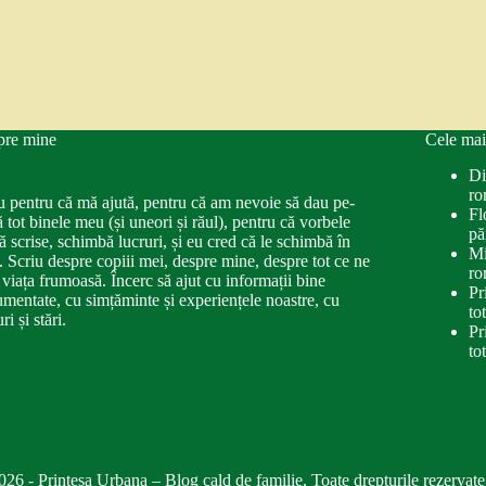
pre mine
Cele mai
Di
ro
u pentru că mă ajută, pentru că am nevoie să dau pe-
Fl
ă tot binele meu (și uneori și răul), pentru că vorbele
pă
ă scrise, schimbă lucruri, și eu cred că le schimbă în
Mi
. Scriu despre copiii mei, despre mine, despre tot ce ne
ro
 viața frumoasă. Încerc să ajut cu informații bine
Pr
mentate, cu simțăminte și experiențele noastre, cu
to
ri și stări.
Pr
to
026 - Printesa Urbana – Blog cald de familie. Toate drepturile rezervate