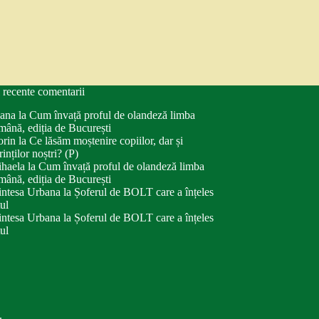
 recente comentarii
ana
la
Cum învață proful de olandeză limba
mână, ediția de București
orin
la
Ce lăsăm moștenire copiilor, dar și
rinților noștri? (P)
haela
la
Cum învață proful de olandeză limba
mână, ediția de București
intesa Urbana
la
Șoferul de BOLT care a înțeles
tul
intesa Urbana
la
Șoferul de BOLT care a înțeles
tul
.