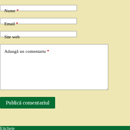
Nume
*
Email
*
Site web
Adaugă un comentariu
*
Publică comentariul
Etichete