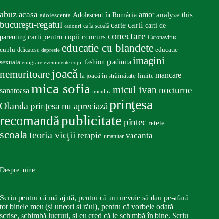
abuz
acasa
amor
Adolescent în România
analyze this
adolescenta
bucureşti-regatul
carte
carti
carti de
ca la școală
cadouri
conectare
carti pentru copii
concurs
parenting
Coronavirus
educatie cu blandete
educatie
cuplu
delicatese
depresie
imagini
fashion
gradinita
sexuala
emigrare
evenimente copii
joacă
nemuritoare
mancare
la joacă în străinătate
limite
mica sofia
micul ivan
nocturne
sanatoasa
micul iv
prinţesa
Olanda
prinţesa nu apreciază
publicitate
recomandă
pîntec
retete
scoala
teoria vieţii
terapie
vacanta
umanitar
Despre mine
Scriu pentru că mă ajută, pentru că am nevoie să dau pe-afară
tot binele meu (și uneori și răul), pentru că vorbele odată
scrise, schimbă lucruri, și eu cred că le schimbă în bine. Scriu