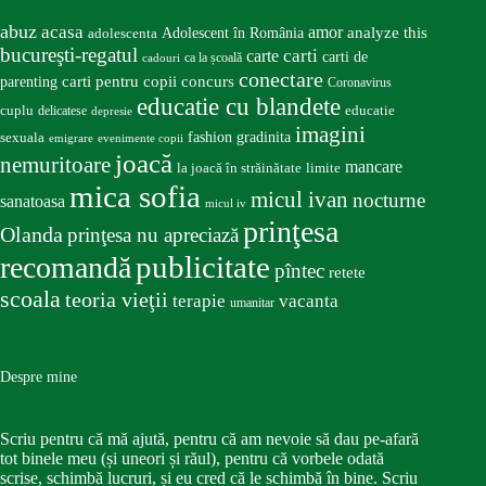
abuz
acasa
amor
Adolescent în România
analyze this
adolescenta
bucureşti-regatul
carte
carti
carti de
ca la școală
cadouri
conectare
carti pentru copii
concurs
parenting
Coronavirus
educatie cu blandete
educatie
cuplu
delicatese
depresie
imagini
fashion
gradinita
sexuala
emigrare
evenimente copii
joacă
nemuritoare
mancare
la joacă în străinătate
limite
mica sofia
micul ivan
nocturne
sanatoasa
micul iv
prinţesa
Olanda
prinţesa nu apreciază
publicitate
recomandă
pîntec
retete
scoala
teoria vieţii
terapie
vacanta
umanitar
Despre mine
Scriu pentru că mă ajută, pentru că am nevoie să dau pe-afară
tot binele meu (și uneori și răul), pentru că vorbele odată
scrise, schimbă lucruri, și eu cred că le schimbă în bine. Scriu