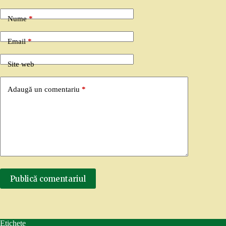
Nume
*
Email
*
Site web
Adaugă un comentariu
*
Publică comentariul
Etichete