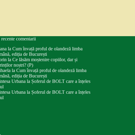
 recente comentarii
ana
la
Cum învață proful de olandeză limba
mână, ediția de București
orin
la
Ce lăsăm moștenire copiilor, dar și
rinților noștri? (P)
haela
la
Cum învață proful de olandeză limba
mână, ediția de București
intesa Urbana
la
Șoferul de BOLT care a înțeles
tul
intesa Urbana
la
Șoferul de BOLT care a înțeles
tul
.