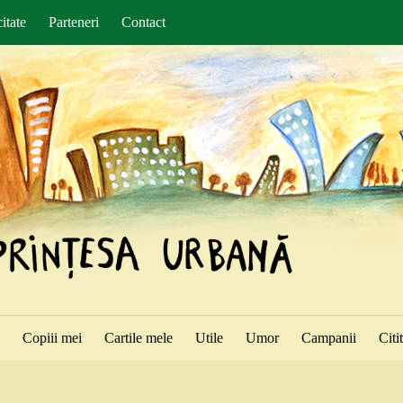
itate
Parteneri
Contact
ă
Copiii mei
Cartile mele
Utile
Umor
Campanii
Citi