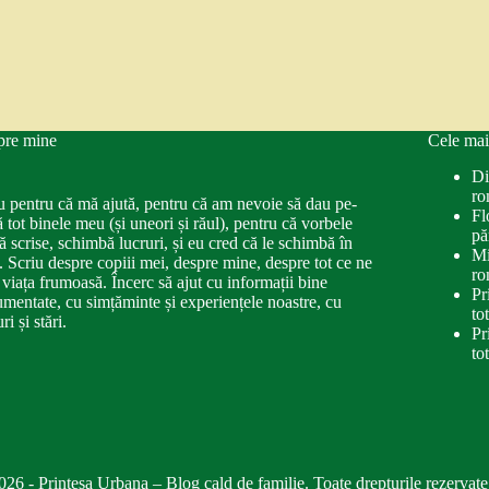
pre mine
Cele mai
Di
ro
u pentru că mă ajută, pentru că am nevoie să dau pe-
Fl
ă tot binele meu (și uneori și răul), pentru că vorbele
pă
ă scrise, schimbă lucruri, și eu cred că le schimbă în
Mi
. Scriu despre copiii mei, despre mine, despre tot ce ne
ro
 viața frumoasă. Încerc să ajut cu informații bine
Pr
mentate, cu simțăminte și experiențele noastre, cu
to
ri și stări.
Pr
to
026 - Printesa Urbana – Blog cald de familie. Toate drepturile rezervate