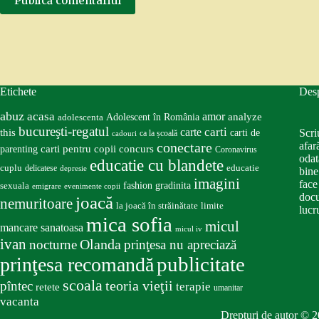
Publică comentariul
Etichete
Des
abuz
acasa
amor
Adolescent în România
analyze
adolescenta
bucureşti-regatul
carte
carti
this
Scri
carti de
ca la școală
cadouri
conectare
afar
carti pentru copii
concurs
parenting
Coronavirus
odat
educatie cu blandete
educatie
cuplu
delicatese
depresie
bine
imagini
face
fashion
gradinita
sexuala
emigrare
evenimente copii
docu
joacă
nemuritoare
la joacă în străinătate
limite
lucru
mica sofia
micul
mancare sanatoasa
micul iv
ivan
nocturne
Olanda
prinţesa nu apreciază
publicitate
prinţesa recomandă
scoala
teoria vieţii
pîntec
terapie
retete
umanitar
vacanta
Drepturi de autor © 2