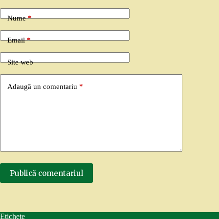
Nume
*
Email
*
Site web
Adaugă un comentariu
*
Publică comentariul
Etichete