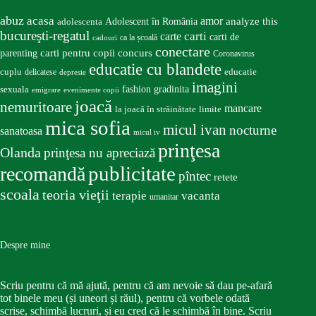
abuz
acasa
amor
Adolescent în România
analyze this
adolescenta
bucureşti-regatul
carte
carti
carti de
ca la școală
cadouri
conectare
carti pentru copii
concurs
parenting
Coronavirus
educatie cu blandete
educatie
cuplu
delicatese
depresie
imagini
fashion
gradinita
sexuala
emigrare
evenimente copii
joacă
nemuritoare
mancare
la joacă în străinătate
limite
mica sofia
micul ivan
nocturne
sanatoasa
micul iv
prinţesa
Olanda
prinţesa nu apreciază
publicitate
recomandă
pîntec
retete
scoala
teoria vieţii
terapie
vacanta
umanitar
Despre mine
Scriu pentru că mă ajută, pentru că am nevoie să dau pe-afară
tot binele meu (și uneori și răul), pentru că vorbele odată
scrise, schimbă lucruri, și eu cred că le schimbă în bine. Scriu