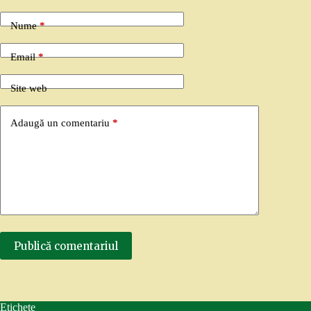
Nume
*
Email
*
Site web
Adaugă un comentariu
*
Publică comentariul
Etichete