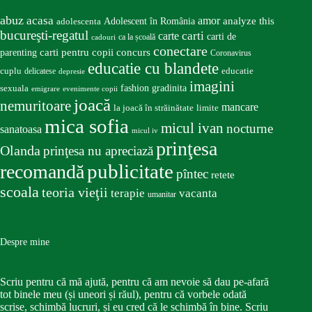
abuz
acasa
amor
Adolescent în România
analyze this
adolescenta
bucureşti-regatul
carte
carti
carti de
ca la școală
cadouri
conectare
carti pentru copii
concurs
parenting
Coronavirus
educatie cu blandete
educatie
cuplu
delicatese
depresie
imagini
fashion
gradinita
sexuala
emigrare
evenimente copii
joacă
nemuritoare
mancare
la joacă în străinătate
limite
mica sofia
micul ivan
nocturne
sanatoasa
micul iv
prinţesa
Olanda
prinţesa nu apreciază
publicitate
recomandă
pîntec
retete
scoala
teoria vieţii
terapie
vacanta
umanitar
Despre mine
Scriu pentru că mă ajută, pentru că am nevoie să dau pe-afară
tot binele meu (și uneori și răul), pentru că vorbele odată
scrise, schimbă lucruri, și eu cred că le schimbă în bine. Scriu