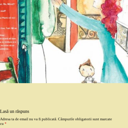
Lasă un răspuns
Adresa ta de email nu va fi publicată.
Câmpurile obligatorii sunt marcate
cu
*