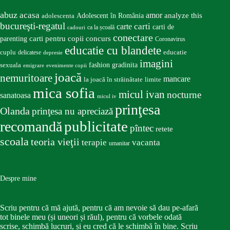
abuz
acasa
amor
Adolescent în România
analyze this
adolescenta
bucureşti-regatul
carte
carti
carti de
ca la școală
cadouri
conectare
carti pentru copii
concurs
parenting
Coronavirus
educatie cu blandete
educatie
cuplu
delicatese
depresie
imagini
fashion
gradinita
sexuala
emigrare
evenimente copii
joacă
nemuritoare
mancare
la joacă în străinătate
limite
mica sofia
micul ivan
nocturne
sanatoasa
micul iv
prinţesa
Olanda
prinţesa nu apreciază
publicitate
recomandă
pîntec
retete
scoala
teoria vieţii
terapie
vacanta
umanitar
Despre mine
Scriu pentru că mă ajută, pentru că am nevoie să dau pe-afară
tot binele meu (și uneori și răul), pentru că vorbele odată
scrise, schimbă lucruri, și eu cred că le schimbă în bine. Scriu