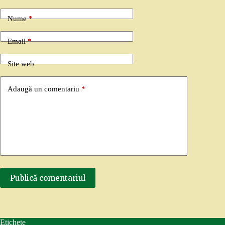
Nume
*
Email
*
Site web
Adaugă un comentariu
*
Publică comentariul
Etichete