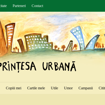
itate
Parteneri
Contact
ă
Copiii mei
Cartile mele
Utile
Umor
Campanii
Citi