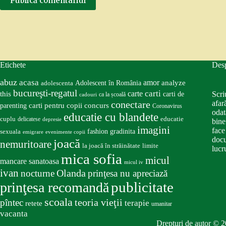
Publică comentariul
Etichete
Des
abuz
acasa
amor
Adolescent în România
analyze
adolescenta
bucureşti-regatul
carte
carti
this
Scri
carti de
ca la școală
cadouri
conectare
afar
carti pentru copii
concurs
parenting
Coronavirus
odat
educatie cu blandete
educatie
cuplu
delicatese
depresie
bine
imagini
face
fashion
gradinita
sexuala
emigrare
evenimente copii
docu
joacă
nemuritoare
la joacă în străinătate
limite
lucru
mica sofia
micul
mancare sanatoasa
micul iv
ivan
nocturne
Olanda
prinţesa nu apreciază
publicitate
prinţesa recomandă
scoala
teoria vieţii
pîntec
terapie
retete
umanitar
vacanta
Drepturi de autor © 2