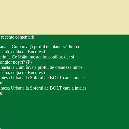
 recente comentarii
ana
la
Cum învață proful de olandeză limba
mână, ediția de București
orin
la
Ce lăsăm moștenire copiilor, dar și
rinților noștri? (P)
haela
la
Cum învață proful de olandeză limba
mână, ediția de București
intesa Urbana
la
Șoferul de BOLT care a înțeles
tul
intesa Urbana
la
Șoferul de BOLT care a înțeles
tul
.