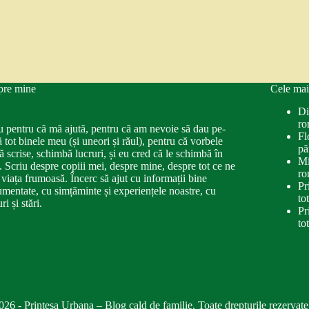
pre mine
Cele mai
Di
ro
u pentru că mă ajută, pentru că am nevoie să dau pe-
Fl
ă tot binele meu (și uneori și răul), pentru că vorbele
pă
ă scrise, schimbă lucruri, și eu cred că le schimbă în
Mi
. Scriu despre copiii mei, despre mine, despre tot ce ne
ro
 viața frumoasă. Încerc să ajut cu informații bine
Pr
mentate, cu simțăminte și experiențele noastre, cu
to
ri și stări.
Pr
to
026 - Printesa Urbana – Blog cald de familie. Toate drepturile rezervate