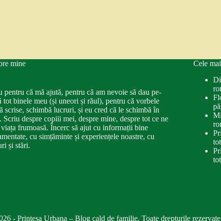
pre mine
Cele mai
Di
ro
u pentru că mă ajută, pentru că am nevoie să dau pe-
Fl
ă tot binele meu (și uneori și răul), pentru că vorbele
pă
ă scrise, schimbă lucruri, și eu cred că le schimbă în
Mi
. Scriu despre copiii mei, despre mine, despre tot ce ne
ro
 viața frumoasă. Încerc să ajut cu informații bine
Pr
mentate, cu simțăminte și experiențele noastre, cu
to
ri și stări.
Pr
to
026 - Printesa Urbana – Blog cald de familie. Toate drepturile rezervate