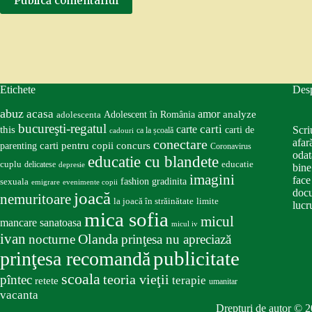
Publică comentariul
Etichete
Des
abuz
acasa
amor
Adolescent în România
analyze
adolescenta
bucureşti-regatul
carte
carti
this
Scri
carti de
ca la școală
cadouri
conectare
afar
carti pentru copii
concurs
parenting
Coronavirus
odat
educatie cu blandete
educatie
cuplu
delicatese
depresie
bine
imagini
face
fashion
gradinita
sexuala
emigrare
evenimente copii
docu
joacă
nemuritoare
la joacă în străinătate
limite
lucru
mica sofia
micul
mancare sanatoasa
micul iv
ivan
nocturne
Olanda
prinţesa nu apreciază
publicitate
prinţesa recomandă
scoala
teoria vieţii
pîntec
terapie
retete
umanitar
vacanta
Drepturi de autor © 2