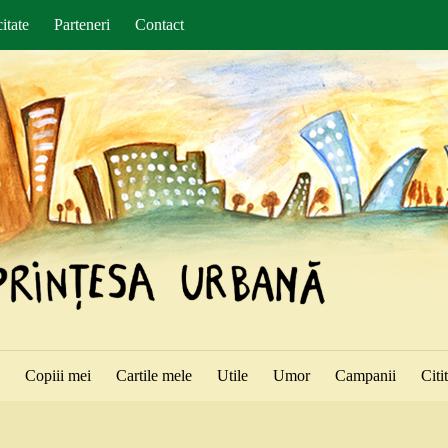
itate
Parteneri
Contact
ă
Copiii mei
Cartile mele
Utile
Umor
Campanii
Citi