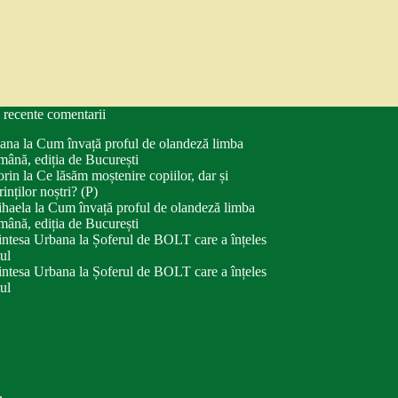
 recente comentarii
ana
la
Cum învață proful de olandeză limba
mână, ediția de București
orin
la
Ce lăsăm moștenire copiilor, dar și
rinților noștri? (P)
haela
la
Cum învață proful de olandeză limba
mână, ediția de București
intesa Urbana
la
Șoferul de BOLT care a înțeles
tul
intesa Urbana
la
Șoferul de BOLT care a înțeles
tul
.