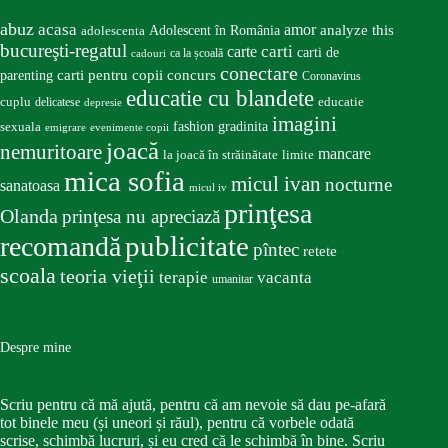
abuz
acasa
amor
Adolescent în România
analyze this
adolescenta
bucureşti-regatul
carte
carti
carti de
ca la școală
cadouri
conectare
carti pentru copii
concurs
parenting
Coronavirus
educatie cu blandete
educatie
cuplu
delicatese
depresie
imagini
fashion
gradinita
sexuala
emigrare
evenimente copii
joacă
nemuritoare
mancare
la joacă în străinătate
limite
mica sofia
micul ivan
nocturne
sanatoasa
micul iv
prinţesa
Olanda
prinţesa nu apreciază
publicitate
recomandă
pîntec
retete
scoala
teoria vieţii
terapie
vacanta
umanitar
Despre mine
Scriu pentru că mă ajută, pentru că am nevoie să dau pe-afară
tot binele meu (și uneori și răul), pentru că vorbele odată
scrise, schimbă lucruri, și eu cred că le schimbă în bine. Scriu