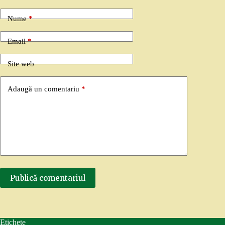
Nume
*
Email
*
Site web
Adaugă un comentariu
*
Publică comentariul
Etichete