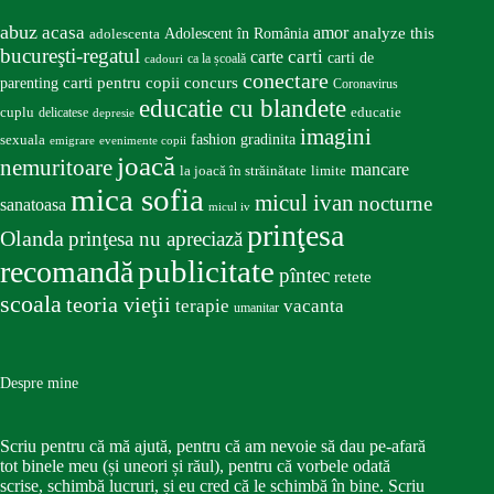
abuz
acasa
amor
Adolescent în România
analyze this
adolescenta
bucureşti-regatul
carte
carti
carti de
ca la școală
cadouri
conectare
carti pentru copii
concurs
parenting
Coronavirus
educatie cu blandete
educatie
cuplu
delicatese
depresie
imagini
fashion
gradinita
sexuala
emigrare
evenimente copii
joacă
nemuritoare
mancare
la joacă în străinătate
limite
mica sofia
micul ivan
nocturne
sanatoasa
micul iv
prinţesa
Olanda
prinţesa nu apreciază
publicitate
recomandă
pîntec
retete
scoala
teoria vieţii
terapie
vacanta
umanitar
Despre mine
Scriu pentru că mă ajută, pentru că am nevoie să dau pe-afară
tot binele meu (și uneori și răul), pentru că vorbele odată
scrise, schimbă lucruri, și eu cred că le schimbă în bine. Scriu