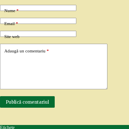
Nume
*
Email
*
Site web
Adaugă un comentariu
*
Publică comentariul
Etichete