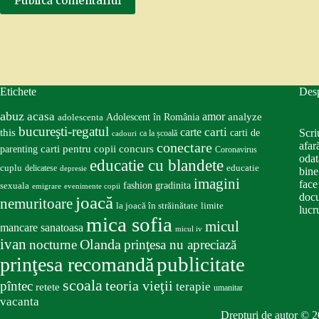
Publică comentariul
Etichete
Des
abuz
acasa
amor
Adolescent în România
analyze
adolescenta
bucureşti-regatul
carte
carti
this
Scri
carti de
ca la școală
cadouri
conectare
afar
carti pentru copii
concurs
parenting
Coronavirus
odat
educatie cu blandete
educatie
cuplu
delicatese
depresie
bine
imagini
face
fashion
gradinita
sexuala
emigrare
evenimente copii
docu
joacă
nemuritoare
la joacă în străinătate
limite
lucru
mica sofia
micul
mancare sanatoasa
micul iv
ivan
nocturne
Olanda
prinţesa nu apreciază
publicitate
prinţesa recomandă
scoala
teoria vieţii
pîntec
terapie
retete
umanitar
vacanta
Drepturi de autor © 2