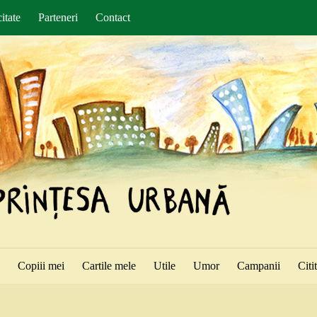
itate
Parteneri
Contact
ă
Copiii mei
Cartile mele
Utile
Umor
Campanii
Citi