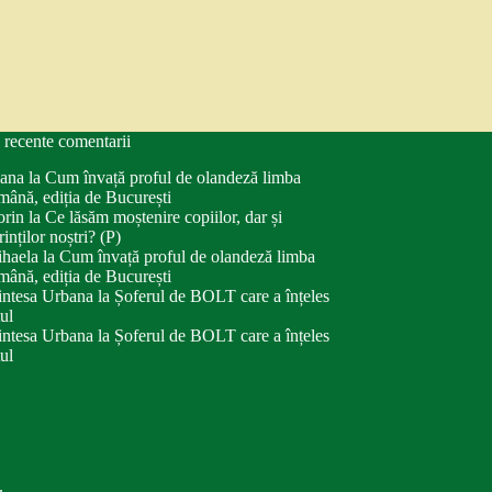
 recente comentarii
ana
la
Cum învață proful de olandeză limba
mână, ediția de București
orin
la
Ce lăsăm moștenire copiilor, dar și
rinților noștri? (P)
haela
la
Cum învață proful de olandeză limba
mână, ediția de București
intesa Urbana
la
Șoferul de BOLT care a înțeles
tul
intesa Urbana
la
Șoferul de BOLT care a înțeles
tul
.