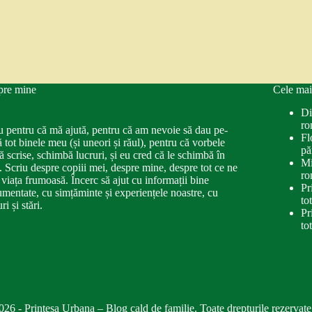
pre mine
Cele mai
Di
ro
u pentru că mă ajută, pentru că am nevoie să dau pe-
Fl
ă tot binele meu (și uneori și răul), pentru că vorbele
pă
ă scrise, schimbă lucruri, și eu cred că le schimbă în
Mi
. Scriu despre copiii mei, despre mine, despre tot ce ne
ro
 viața frumoasă. Încerc să ajut cu informații bine
Pr
mentate, cu simțăminte și experiențele noastre, cu
to
ri și stări.
Pr
to
026 - Printesa Urbana – Blog cald de familie. Toate drepturile rezervate