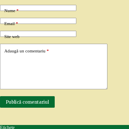
Nume
*
Email
*
Site web
Adaugă un comentariu
*
Publică comentariul
Etichete