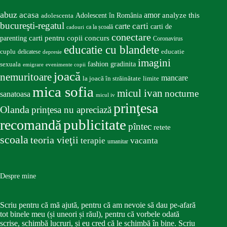
abuz
acasa
amor
Adolescent în România
analyze this
adolescenta
bucureşti-regatul
carte
carti
carti de
ca la școală
cadouri
conectare
carti pentru copii
concurs
parenting
Coronavirus
educatie cu blandete
educatie
cuplu
delicatese
depresie
imagini
fashion
gradinita
sexuala
emigrare
evenimente copii
joacă
nemuritoare
mancare
la joacă în străinătate
limite
mica sofia
micul ivan
nocturne
sanatoasa
micul iv
prinţesa
Olanda
prinţesa nu apreciază
publicitate
recomandă
pîntec
retete
scoala
teoria vieţii
terapie
vacanta
umanitar
Despre mine
Scriu pentru că mă ajută, pentru că am nevoie să dau pe-afară
tot binele meu (și uneori și răul), pentru că vorbele odată
scrise, schimbă lucruri, și eu cred că le schimbă în bine. Scriu