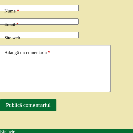
Nume
*
Email
*
Site web
Adaugă un comentariu
*
Publică comentariul
Etichete