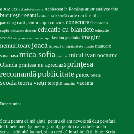
abuz
acasa
amor
Adolescent în România
analyze this
adolescenta
bucureşti-regatul
carte
carti
carti de
ca la școală
cadouri
conectare
carti pentru copii
concurs
parenting
Coronavirus
educatie cu blandete
educatie
cuplu
delicatese
depresie
imagini
fashion
gradinita
sexuala
emigrare
evenimente copii
joacă
nemuritoare
mancare
la joacă în străinătate
limite
mica sofia
micul ivan
nocturne
sanatoasa
micul iv
prinţesa
Olanda
prinţesa nu apreciază
publicitate
recomandă
pîntec
retete
scoala
teoria vieţii
terapie
vacanta
umanitar
Despre mine
Scriu pentru că mă ajută, pentru că am nevoie să dau pe-afară
tot binele meu (și uneori și răul), pentru că vorbele odată
scrise, schimbă lucruri, și eu cred că le schimbă în bine. Scriu