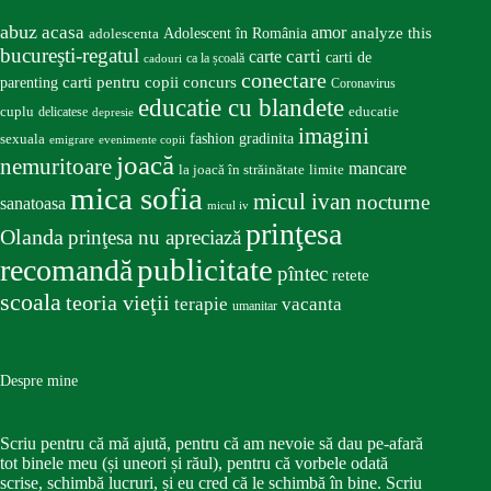
abuz
acasa
amor
Adolescent în România
analyze this
adolescenta
bucureşti-regatul
carte
carti
carti de
ca la școală
cadouri
conectare
carti pentru copii
concurs
parenting
Coronavirus
educatie cu blandete
educatie
cuplu
delicatese
depresie
imagini
fashion
gradinita
sexuala
emigrare
evenimente copii
joacă
nemuritoare
mancare
la joacă în străinătate
limite
mica sofia
micul ivan
nocturne
sanatoasa
micul iv
prinţesa
Olanda
prinţesa nu apreciază
publicitate
recomandă
pîntec
retete
scoala
teoria vieţii
terapie
vacanta
umanitar
Despre mine
Scriu pentru că mă ajută, pentru că am nevoie să dau pe-afară
tot binele meu (și uneori și răul), pentru că vorbele odată
scrise, schimbă lucruri, și eu cred că le schimbă în bine. Scriu