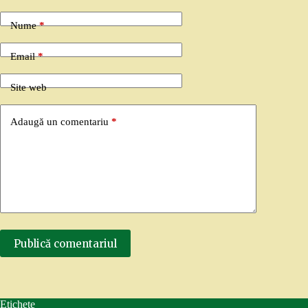
Nume
*
Email
*
Site web
Adaugă un comentariu
*
Publică comentariul
Etichete