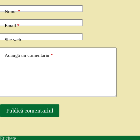
Nume
*
Email
*
Site web
Adaugă un comentariu
*
Publică comentariul
Etichete