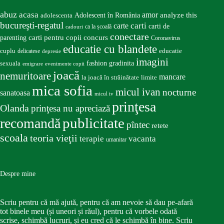
abuz
acasa
amor
Adolescent în România
analyze this
adolescenta
bucureşti-regatul
carte
carti
carti de
ca la școală
cadouri
conectare
carti pentru copii
concurs
parenting
Coronavirus
educatie cu blandete
educatie
cuplu
delicatese
depresie
imagini
fashion
gradinita
sexuala
emigrare
evenimente copii
joacă
nemuritoare
mancare
la joacă în străinătate
limite
mica sofia
micul ivan
nocturne
sanatoasa
micul iv
prinţesa
Olanda
prinţesa nu apreciază
publicitate
recomandă
pîntec
retete
scoala
teoria vieţii
terapie
vacanta
umanitar
Despre mine
Scriu pentru că mă ajută, pentru că am nevoie să dau pe-afară
tot binele meu (și uneori și răul), pentru că vorbele odată
scrise, schimbă lucruri, și eu cred că le schimbă în bine. Scriu