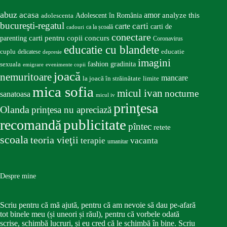
abuz
acasa
amor
Adolescent în România
analyze this
adolescenta
bucureşti-regatul
carte
carti
carti de
ca la școală
cadouri
conectare
carti pentru copii
concurs
parenting
Coronavirus
educatie cu blandete
educatie
cuplu
delicatese
depresie
imagini
fashion
gradinita
sexuala
emigrare
evenimente copii
joacă
nemuritoare
mancare
la joacă în străinătate
limite
mica sofia
micul ivan
nocturne
sanatoasa
micul iv
prinţesa
Olanda
prinţesa nu apreciază
publicitate
recomandă
pîntec
retete
scoala
teoria vieţii
terapie
vacanta
umanitar
Despre mine
Scriu pentru că mă ajută, pentru că am nevoie să dau pe-afară
tot binele meu (și uneori și răul), pentru că vorbele odată
scrise, schimbă lucruri, și eu cred că le schimbă în bine. Scriu