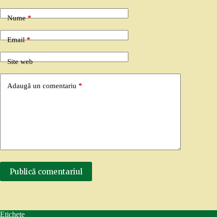
Nume
*
Email
*
Site web
Adaugă un comentariu
*
Publică comentariul
Etichete