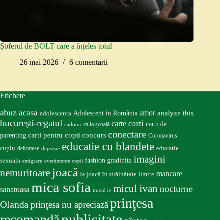
Șoferul de BOLT care a înțeles totul
26 mai 2026
6 comentarii
Etichete
abuz
acasa
amor
Adolescent în România
analyze this
adolescenta
bucureşti-regatul
carte
carti
carti de
ca la școală
cadouri
conectare
carti pentru copii
concurs
parenting
Coronavirus
educatie cu blandete
educatie
cuplu
delicatese
depresie
imagini
fashion
gradinita
sexuala
emigrare
evenimente copii
joacă
nemuritoare
mancare
la joacă în străinătate
limite
mica sofia
micul ivan
nocturne
sanatoasa
micul iv
prinţesa
Olanda
prinţesa nu apreciază
publicitate
recomandă