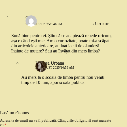
Oana
26 AUGUST 2025/8:46 PM
RĂSPUNDE
Sună bine pentru ei. Știu că se adaptează repede oricum,
așa e când ești mic. Am o curiozitate, poate mi-a scăpat
din articolele anterioare, au luat lecții de olandeză
înainte de mutare? Sau au învățat din mers limba?
Printesa Urbana
27 AUGUST 2025/10:59 AM
Au mers la o scoala de limba pentru nou veniti
timp de 10 luni, apoi scoala publica.
Lasă un răspuns
Adresa ta de email nu va fi publicată.
Câmpurile obligatorii sunt marcate
cu
*