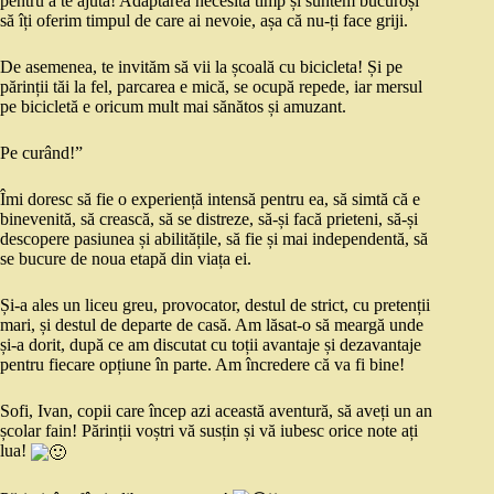
pentru a te ajuta! Adaptarea necesită timp și suntem bucuroși
să îți oferim timpul de care ai nevoie, așa că nu-ți face griji.
De asemenea, te invităm să vii la școală cu bicicleta! Și pe
părinții tăi la fel, parcarea e mică, se ocupă repede, iar mersul
pe bicicletă e oricum mult mai sănătos și amuzant.
Pe curând!”
Îmi doresc să fie o experiență intensă pentru ea, să simtă că e
binevenită, să crească, să se distreze, să-și facă prieteni, să-și
descopere pasiunea și abilitățile, să fie și mai independentă, să
se bucure de noua etapă din viața ei.
Și-a ales un liceu greu, provocator, destul de strict, cu pretenții
mari, și destul de departe de casă. Am lăsat-o să meargă unde
și-a dorit, după ce am discutat cu toții avantaje și dezavantaje
pentru fiecare opțiune în parte. Am încredere că va fi bine!
Sofi, Ivan, copii care încep azi această aventură, să aveți un an
școlar fain! Părinții voștri vă susțin și vă iubesc orice note ați
lua!