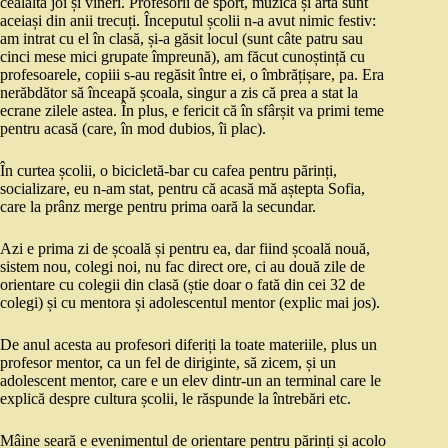
cealaltă joi și vineri. Profesorii de sport, muzică și artă sunt
aceiași din anii trecuți. Începutul școlii n-a avut nimic festiv:
am intrat cu el în clasă, și-a găsit locul (sunt câte patru sau
cinci mese mici grupate împreună), am făcut cunoștință cu
profesoarele, copiii s-au regăsit între ei, o îmbrățișare, pa. Era
nerăbdător să înceapă școala, singur a zis că prea a stat la
ecrane zilele astea. În plus, e fericit că în sfârșit va primi teme
pentru acasă (care, în mod dubios, îi plac).
În curtea școlii, o bicicletă-bar cu cafea pentru părinți,
socializare, eu n-am stat, pentru că acasă mă aștepta Sofia,
care la prânz merge pentru prima oară la secundar.
Azi e prima zi de școală și pentru ea, dar fiind școală nouă,
sistem nou, colegi noi, nu fac direct ore, ci au două zile de
orientare cu colegii din clasă (știe doar o fată din cei 32 de
colegi) și cu mentora și adolescentul mentor (explic mai jos).
De anul acesta au profesori diferiți la toate materiile, plus un
profesor mentor, ca un fel de diriginte, să zicem, și un
adolescent mentor, care e un elev dintr-un an terminal care le
explică despre cultura școlii, le răspunde la întrebări etc.
Mâine seară e evenimentul de orientare pentru părinți și acolo