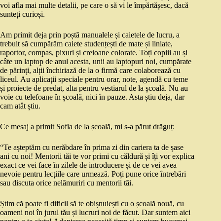
voi afla mai multe detalii, pe care o să vi le împărtășesc, dacă
sunteți curioși.
Am primit deja prin poștă manualele și caietele de lucru, a
trebuit să cumpărăm caiete studențești de mate și liniate,
raportor, compas, pixuri și creioane colorate. Toți copiii au și
câte un laptop de anul acesta, unii au laptopuri noi, cumpărate
de părinți, alții închiriază de la o firmă care colaborează cu
liceul. Au aplicații speciale pentru orar, note, agendă cu teme
și proiecte de predat, alta pentru vestiarul de la școală. Nu au
voie cu telefoane în școală, nici în pauze. Asta știu deja, dar
cam atât știu.
Ce mesaj a primit Sofia de la școală, mi s-a părut drăguț:
“Te așteptăm cu nerăbdare în prima zi din cariera ta de șase
ani cu noi! Mentorii tăi te vor primi cu căldură și îți vor explica
exact ce vei face în zilele de introducere și de ce vei avea
nevoie pentru lecțiile care urmează. Poți pune orice întrebări
sau discuta orice nelămuriri cu mentorii tăi.
Știm că poate fi dificil să te obișnuiești cu o școală nouă, cu
oameni noi în jurul tău și lucruri noi de făcut. Dar suntem aici