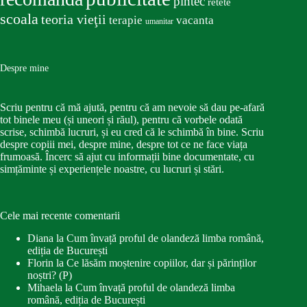
pîntec
retete
scoala
teoria vieţii
terapie
vacanta
umanitar
Despre mine
Scriu pentru că mă ajută, pentru că am nevoie să dau pe-afară
tot binele meu (și uneori și răul), pentru că vorbele odată
scrise, schimbă lucruri, și eu cred că le schimbă în bine. Scriu
despre copiii mei, despre mine, despre tot ce ne face viața
frumoasă. Încerc să ajut cu informații bine documentate, cu
simțăminte și experiențele noastre, cu lucruri și stări.
Cele mai recente comentarii
Diana
la
Cum învață proful de olandeză limba română,
ediția de București
Florin
la
Ce lăsăm moștenire copiilor, dar și părinților
noștri? (P)
Mihaela
la
Cum învață proful de olandeză limba
română, ediția de București