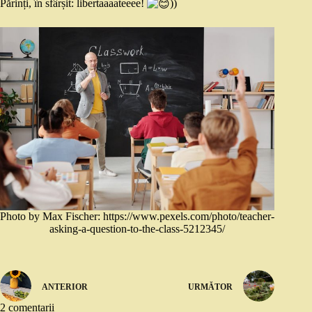
Părinți, în sfârșit: libertaaaateeee!
))
Photo by Max Fischer: https://www.pexels.com/photo/teacher-
asking-a-question-to-the-class-5212345/
ANTERIOR
URMĂTOR
2 comentarii