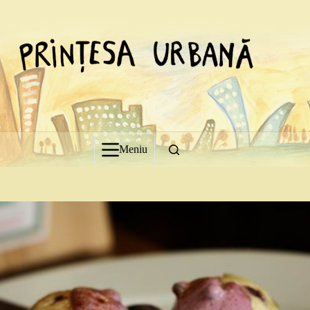
Sari
la
conținut
Meniu