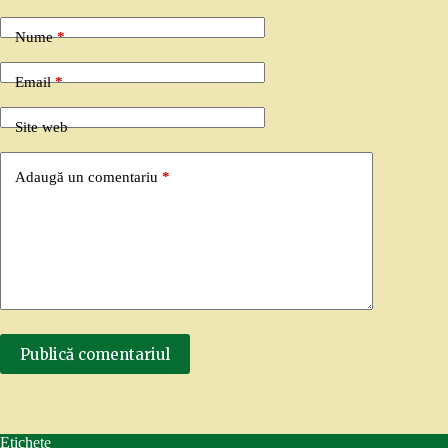
Nume
*
Email
*
Site web
Adaugă un comentariu
*
Publică comentariul
Etichete