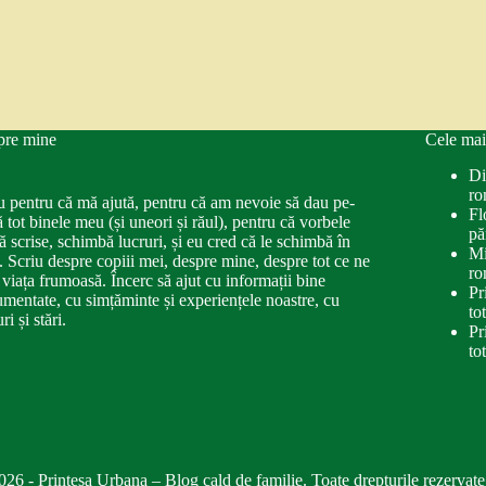
pre mine
Cele mai
Di
ro
u pentru că mă ajută, pentru că am nevoie să dau pe-
Fl
ă tot binele meu (și uneori și răul), pentru că vorbele
pă
ă scrise, schimbă lucruri, și eu cred că le schimbă în
Mi
. Scriu despre copiii mei, despre mine, despre tot ce ne
ro
 viața frumoasă. Încerc să ajut cu informații bine
Pr
mentate, cu simțăminte și experiențele noastre, cu
to
ri și stări.
Pr
to
026 - Printesa Urbana – Blog cald de familie. Toate drepturile rezervate