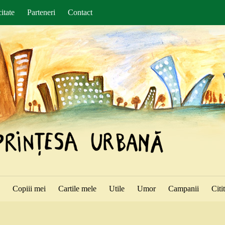
itate
Parteneri
Contact
ă
Copiii mei
Cartile mele
Utile
Umor
Campanii
Citi