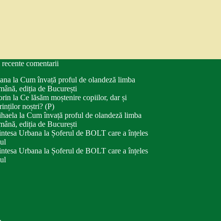
 recente comentarii
ana
la
Cum învață proful de olandeză limba
mână, ediția de București
orin
la
Ce lăsăm moștenire copiilor, dar și
rinților noștri? (P)
haela
la
Cum învață proful de olandeză limba
mână, ediția de București
intesa Urbana
la
Șoferul de BOLT care a înțeles
tul
intesa Urbana
la
Șoferul de BOLT care a înțeles
tul
.