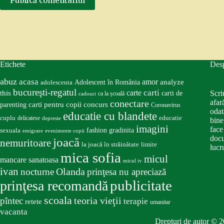
Publică comentariul
Etichete
Des
abuz
acasa
amor
Adolescent în România
analyze
adolescenta
bucureşti-regatul
carte
carti
this
Scri
carti de
ca la școală
cadouri
conectare
afar
carti pentru copii
concurs
parenting
Coronavirus
odat
educatie cu blandete
educatie
cuplu
delicatese
depresie
bine
imagini
face
fashion
gradinita
sexuala
emigrare
evenimente copii
docu
joacă
nemuritoare
la joacă în străinătate
limite
lucru
mica sofia
micul
mancare sanatoasa
micul iv
ivan
nocturne
Olanda
prinţesa nu apreciază
publicitate
prinţesa recomandă
scoala
teoria vieţii
pîntec
terapie
retete
umanitar
vacanta
Drepturi de autor © 2