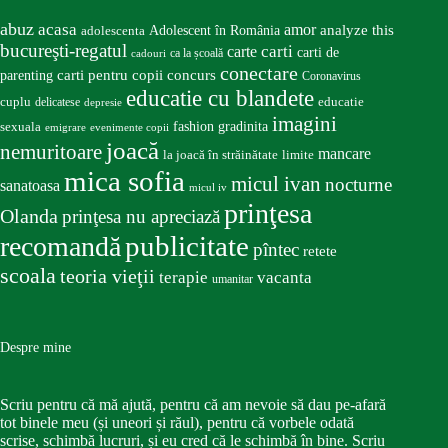
abuz
acasa
amor
Adolescent în România
analyze this
adolescenta
bucureşti-regatul
carte
carti
carti de
ca la școală
cadouri
conectare
carti pentru copii
concurs
parenting
Coronavirus
educatie cu blandete
educatie
cuplu
delicatese
depresie
imagini
fashion
gradinita
sexuala
emigrare
evenimente copii
joacă
nemuritoare
mancare
la joacă în străinătate
limite
mica sofia
micul ivan
nocturne
sanatoasa
micul iv
prinţesa
Olanda
prinţesa nu apreciază
publicitate
recomandă
pîntec
retete
scoala
teoria vieţii
terapie
vacanta
umanitar
Despre mine
Scriu pentru că mă ajută, pentru că am nevoie să dau pe-afară
tot binele meu (și uneori și răul), pentru că vorbele odată
scrise, schimbă lucruri, și eu cred că le schimbă în bine. Scriu