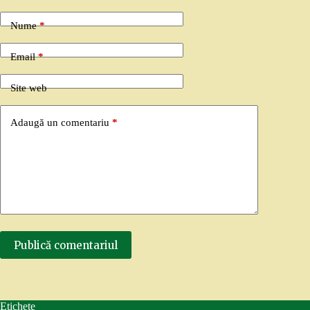
Nume
*
Email
*
Site web
Adaugă un comentariu
*
Publică comentariul
Etichete