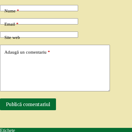
Nume
*
Email
*
Site web
Adaugă un comentariu
*
Publică comentariul
Etichete