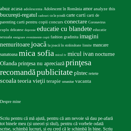
abuz
acasa
amor
Adolescent în România
analyze this
adolescenta
bucureşti-regatul
carte
carti
carti de
ca la școală
cadouri
conectare
carti pentru copii
concurs
parenting
Coronavirus
educatie cu blandete
educatie
cuplu
delicatese
depresie
imagini
fashion
gradinita
sexuala
emigrare
evenimente copii
joacă
nemuritoare
mancare
la joacă în străinătate
limite
mica sofia
micul ivan
nocturne
sanatoasa
micul iv
prinţesa
Olanda
prinţesa nu apreciază
publicitate
recomandă
pîntec
retete
scoala
teoria vieţii
terapie
vacanta
umanitar
Despre mine
Scriu pentru că mă ajută, pentru că am nevoie să dau pe-afară
tot binele meu (și uneori și răul), pentru că vorbele odată
scrise, schimbă lucruri, și eu cred că le schimbă în bine. Scriu