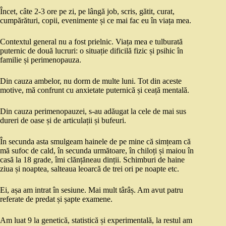
Încet, câte 2-3 ore pe zi, pe lângă job, scris, gătit, curat,
cumpărături, copii, evenimente și ce mai fac eu în viața mea.
Contextul general nu a fost prielnic. Viața mea e tulburată
puternic de două lucruri: o situație dificilă fizic și psihic în
familie și perimenopauza.
Din cauza ambelor, nu dorm de multe luni. Tot din aceste
motive, mă confrunt cu anxietate puternică și ceață mentală.
Din cauza perimenopauzei, s-au adăugat la cele de mai sus
dureri de oase și de articulații și bufeuri.
În secunda asta smulgeam hainele de pe mine că simțeam că
mă sufoc de cald, în secunda următoare, în chiloți și maiou în
casă la 18 grade, îmi clănțăneau dinții. Schimburi de haine
ziua și noaptea, salteaua leoarcă de trei ori pe noapte etc.
Ei, așa am intrat în sesiune. Mai mult târâș. Am avut patru
referate de predat și șapte examene.
Am luat 9 la genetică, statistică și experimentală, la restul am