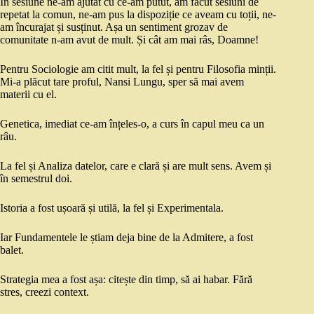
În sesiune ne-am ajutat cu ce-am putut, am făcut sesiuni de
repetat la comun, ne-am pus la dispoziție ce aveam cu toții, ne-
am încurajat și susținut. Așa un sentiment grozav de
comunitate n-am avut de mult. Și cât am mai râs, Doamne!
Pentru Sociologie am citit mult, la fel și pentru Filosofia minții.
Mi-a plăcut tare proful, Nansi Lungu, sper să mai avem
materii cu el.
Genetica, imediat ce-am înțeles-o, a curs în capul meu ca un
râu.
La fel și Analiza datelor, care e clară și are mult sens. Avem și
în semestrul doi.
Istoria a fost ușoară și utilă, la fel și Experimentala.
Iar Fundamentele le știam deja bine de la Admitere, a fost
balet.
Strategia mea a fost așa: citește din timp, să ai habar. Fără
stres, creezi context.