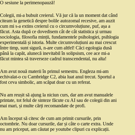
O sesiune la perimenopauză!
Colegii, mi-a bubuit creierul. Vă jur că la un moment dat când
citeam la genetică despre bolile autozomal recesive, am auzit
cum mi s-a extins creierul cu o circumvoluțiune, puf, așa a
făcut. Asta după ce dovedisem cât de cât statistica și urmau
sociologia, filosofia minții, fundamentele psihologiei, psihlogia
experimentală și istoria. Multe circumvoluțiuni au mai crescut
între timp, sunt sigură, n-are cum altfel! Căci egologia dusă
până la capăt, alunecă inevitabil în solipsism, cee ace mi-a
făcut mintea să traverseze cadrul transcendental, nu alta!
Am avut nouă materii în primul semestru. Engleza mi-am
echivalat-o cu Cambridge C2, abia luat anul trecut. Sportul a
fost ceva simbolic, am scăpat doar cu un referat.
Nu am reușit să ajung la niciun curs, dar am avut manualele
printate, tot felul de sinteze făcute cu AI sau de colegii din ani
mai mari, și multe cărți recomandate de profi.
Am început să citesc de cum am primit cursurile, prin
octombrie. Nu doar cursurile, dar și câte o carte extra. Unde
nu am priceput, am căutat pe youtube clipuri cu explicații.