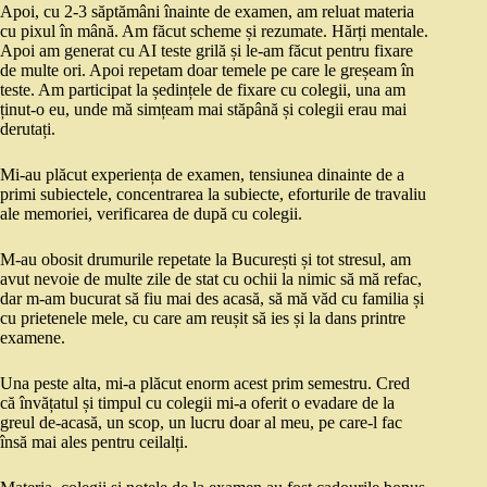
Apoi, cu 2-3 săptămâni înainte de examen, am reluat materia
cu pixul în mână. Am făcut scheme și rezumate. Hărți mentale.
Apoi am generat cu AI teste grilă și le-am făcut pentru fixare
de multe ori. Apoi repetam doar temele pe care le greșeam în
teste. Am participat la ședințele de fixare cu colegii, una am
ținut-o eu, unde mă simțeam mai stăpână și colegii erau mai
derutați.
Mi-au plăcut experiența de examen, tensiunea dinainte de a
primi subiectele, concentrarea la subiecte, eforturile de travaliu
ale memoriei, verificarea de după cu colegii.
M-au obosit drumurile repetate la București și tot stresul, am
avut nevoie de multe zile de stat cu ochii la nimic să mă refac,
dar m-am bucurat să fiu mai des acasă, să mă văd cu familia și
cu prietenele mele, cu care am reușit să ies și la dans printre
examene.
Una peste alta, mi-a plăcut enorm acest prim semestru. Cred
că învățatul și timpul cu colegii mi-a oferit o evadare de la
greul de-acasă, un scop, un lucru doar al meu, pe care-l fac
însă mai ales pentru ceilalți.