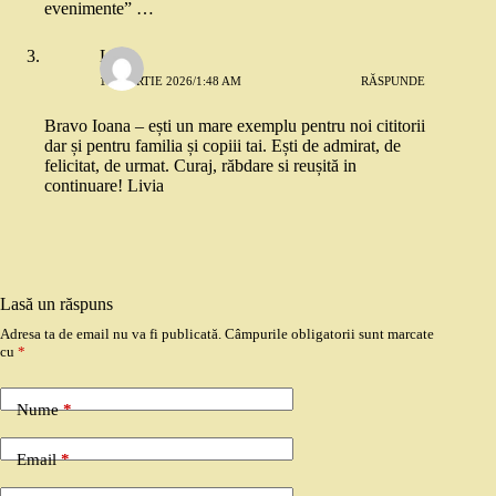
evenimente” …
Livia
10 MARTIE 2026/1:48 AM
RĂSPUNDE
Bravo Ioana – ești un mare exemplu pentru noi cititorii
dar și pentru familia și copiii tai. Ești de admirat, de
felicitat, de urmat. Curaj, răbdare si reușită in
continuare! Livia
Lasă un răspuns
Adresa ta de email nu va fi publicată.
Câmpurile obligatorii sunt marcate
cu
*
Nume
*
Email
*