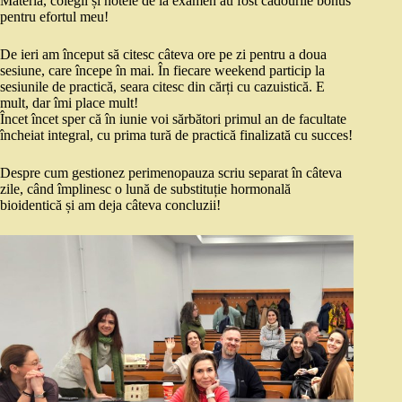
Materia, colegii și notele de la examen au fost cadourile bonus
pentru efortul meu!
De ieri am început să citesc câteva ore pe zi pentru a doua
sesiune, care începe în mai. În fiecare weekend particip la
sesiunile de practică, seara citesc din cărți cu cazuistică. E
mult, dar îmi place mult!
Încet încet sper că în iunie voi sărbători primul an de facultate
încheiat integral, cu prima tură de practică finalizată cu succes!
Despre cum gestionez perimenopauza scriu separat în câteva
zile, când împlinesc o lună de substituție hormonală
bioidentică și am deja câteva concluzii!