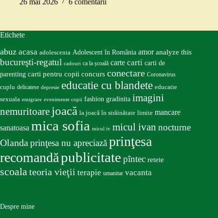
26 mai 2026
6 comentarii
Etichete
abuz
acasa
amor
Adolescent în România
analyze this
adolescenta
bucureşti-regatul
carte
carti
carti de
ca la școală
cadouri
conectare
carti pentru copii
concurs
parenting
Coronavirus
educatie cu blandete
educatie
cuplu
delicatese
depresie
imagini
fashion
gradinita
sexuala
emigrare
evenimente copii
joacă
nemuritoare
mancare
la joacă în străinătate
limite
mica sofia
micul ivan
nocturne
sanatoasa
micul iv
prinţesa
Olanda
prinţesa nu apreciază
publicitate
recomandă
pîntec
retete
scoala
teoria vieţii
terapie
vacanta
umanitar
Despre mine