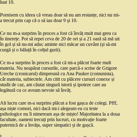
luat 10.
Pornisem cu ideea că vreau doar să nu am restanțe, nici nu mi-
a trecut prin cap că o să iau doar 9 și 10.
Ce nu m-a surprins în proces a fost că învăț mult mai greu ca
în tinerețe. Pot să repet ceva de 20 de ori și a 21 oară să mă uit
în gol și să nu-mi aduc aminte nici măcar un cuvânt (și să-mi
curgă și o băluță în colțul gurii).
Ce m-a surprins în proces a fost că mi-a plăcut foarte mult
materia. Nu neapărat cursurile, care parcă-s scrise de Grigore
Ureche (cronicarul) dimpreună cu Ana Pauker (comunista),
cât materia, subiectele. Am citit cu plăcere cursuri conexe și
studii de caz, am căutat singură istorii și ipoteze care au
legătură cu ce aveam nevoie să învăț.
Alt lucru care m-a surprins plăcut a fost gașca de colegi. Pfff,
așa niște comori, nici dacă mi-i alegeam eu cu teste
psihologice nu îi nimeream așa de mișto! Majoritatea la a doua
facultate, oameni trecuți prin lucruri, cu motivație foarte
puternică de a învăța, super simpatici și de gașcă.