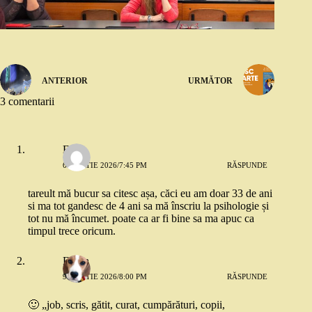
ANTERIOR
URMĂTOR
3 comentarii
Eliza
6 MARTIE 2026/7:45 PM
RĂSPUNDE
tareult mă bucur sa citesc așa, căci eu am doar 33 de ani
si ma tot gandesc de 4 ani sa mă înscriu la psihologie și
tot nu mă încumet. poate ca ar fi bine sa ma apuc ca
timpul trece oricum.
Florin
9 MARTIE 2026/8:00 PM
RĂSPUNDE
🙂 „job, scris, gătit, curat, cumpărături, copii,