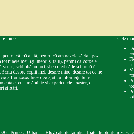
pre mine
Cele mai
Di
ro
u pentru că mă ajută, pentru că am nevoie să dau pe-
Fl
ă tot binele meu (și uneori și răul), pentru că vorbele
pă
ă scrise, schimbă lucruri, și eu cred că le schimbă în
Mi
. Scriu despre copiii mei, despre mine, despre tot ce ne
ro
 viața frumoasă. Încerc să ajut cu informații bine
Pr
mentate, cu simțăminte și experiențele noastre, cu
to
ri și stări.
Pr
to
026 - Printesa Urbana – Blog cald de familie. Toate drepturile rezervate