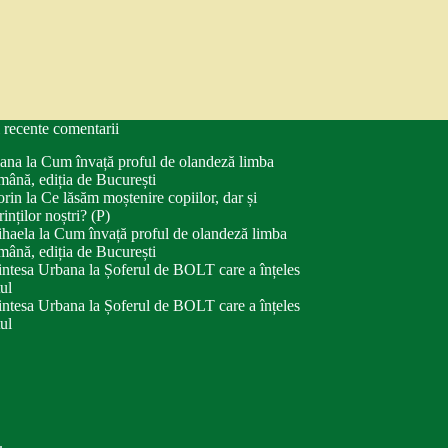
 recente comentarii
ana
la
Cum învață proful de olandeză limba
mână, ediția de București
orin
la
Ce lăsăm moștenire copiilor, dar și
rinților noștri? (P)
haela
la
Cum învață proful de olandeză limba
mână, ediția de București
intesa Urbana
la
Șoferul de BOLT care a înțeles
tul
intesa Urbana
la
Șoferul de BOLT care a înțeles
tul
.