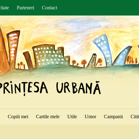
itate
Parteneri
Contact
ă
Copiii mei
Cartile mele
Utile
Umor
Campanii
Citi