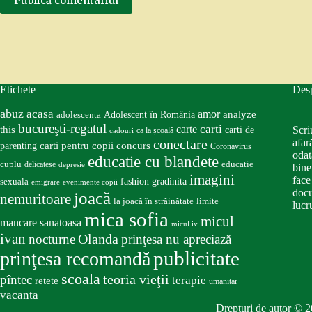
Publică comentariul
Etichete
Des
abuz
acasa
amor
Adolescent în România
analyze
adolescenta
bucureşti-regatul
carte
carti
this
Scri
carti de
ca la școală
cadouri
conectare
afar
carti pentru copii
concurs
parenting
Coronavirus
odat
educatie cu blandete
educatie
cuplu
delicatese
depresie
bine
imagini
face
fashion
gradinita
sexuala
emigrare
evenimente copii
docu
joacă
nemuritoare
la joacă în străinătate
limite
lucru
mica sofia
micul
mancare sanatoasa
micul iv
ivan
nocturne
Olanda
prinţesa nu apreciază
publicitate
prinţesa recomandă
scoala
teoria vieţii
pîntec
terapie
retete
umanitar
vacanta
Drepturi de autor © 2