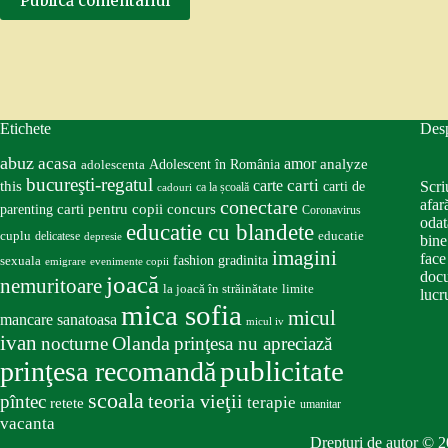
Publică comentariul
Etichete
Des
abuz
acasa
amor
Adolescent în România
analyze
adolescenta
bucureşti-regatul
carte
carti
this
Scri
carti de
ca la școală
cadouri
conectare
afar
carti pentru copii
concurs
parenting
Coronavirus
odat
educatie cu blandete
educatie
cuplu
delicatese
depresie
bine
imagini
face
fashion
gradinita
sexuala
emigrare
evenimente copii
docu
joacă
nemuritoare
la joacă în străinătate
limite
lucru
mica sofia
micul
mancare sanatoasa
micul iv
ivan
nocturne
Olanda
prinţesa nu apreciază
publicitate
prinţesa recomandă
scoala
teoria vieţii
pîntec
terapie
retete
umanitar
vacanta
Drepturi de autor © 2