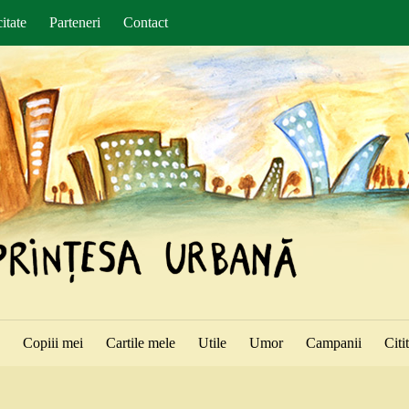
itate
Parteneri
Contact
ă
Copiii mei
Cartile mele
Utile
Umor
Campanii
Citi