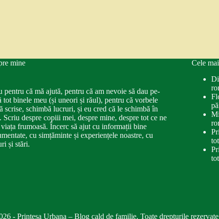
pre mine
Cele mai
Di
ro
u pentru că mă ajută, pentru că am nevoie să dau pe-
Fl
ă tot binele meu (și uneori și răul), pentru că vorbele
pă
ă scrise, schimbă lucruri, și eu cred că le schimbă în
Mi
. Scriu despre copiii mei, despre mine, despre tot ce ne
ro
 viața frumoasă. Încerc să ajut cu informații bine
Pr
mentate, cu simțăminte și experiențele noastre, cu
to
ri și stări.
Pr
to
026 - Printesa Urbana – Blog cald de familie. Toate drepturile rezervate