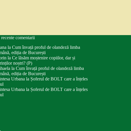
 recente comentarii
ana
la
Cum învață proful de olandeză limba
mână, ediția de București
orin
la
Ce lăsăm moștenire copiilor, dar și
rinților noștri? (P)
haela
la
Cum învață proful de olandeză limba
mână, ediția de București
intesa Urbana
la
Șoferul de BOLT care a înțeles
tul
intesa Urbana
la
Șoferul de BOLT care a înțeles
tul
.