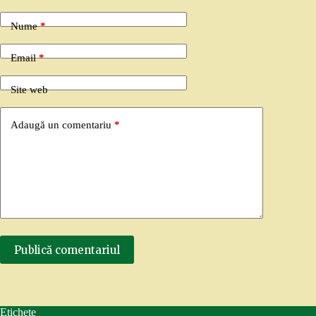
Nume
*
Email
*
Site web
Adaugă un comentariu
*
Publică comentariul
Etichete