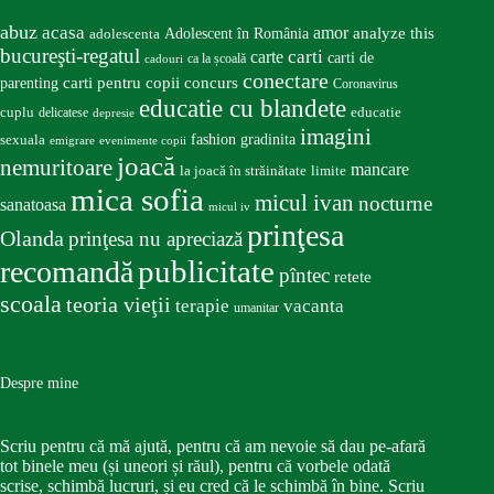
abuz
acasa
amor
Adolescent în România
analyze this
adolescenta
bucureşti-regatul
carte
carti
carti de
ca la școală
cadouri
conectare
carti pentru copii
concurs
parenting
Coronavirus
educatie cu blandete
educatie
cuplu
delicatese
depresie
imagini
fashion
gradinita
sexuala
emigrare
evenimente copii
joacă
nemuritoare
mancare
la joacă în străinătate
limite
mica sofia
micul ivan
nocturne
sanatoasa
micul iv
prinţesa
Olanda
prinţesa nu apreciază
publicitate
recomandă
pîntec
retete
scoala
teoria vieţii
terapie
vacanta
umanitar
Despre mine
Scriu pentru că mă ajută, pentru că am nevoie să dau pe-afară
tot binele meu (și uneori și răul), pentru că vorbele odată
scrise, schimbă lucruri, și eu cred că le schimbă în bine. Scriu