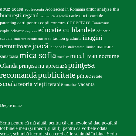
abuz
acasa
amor
Adolescent în România
analyze this
adolescenta
bucureşti-regatul
carte
carti
carti de
ca la școală
cadouri
conectare
carti pentru copii
concurs
parenting
Coronavirus
educatie cu blandete
educatie
cuplu
delicatese
depresie
imagini
fashion
gradinita
sexuala
emigrare
evenimente copii
joacă
nemuritoare
mancare
la joacă în străinătate
limite
mica sofia
micul ivan
nocturne
sanatoasa
micul iv
prinţesa
Olanda
prinţesa nu apreciază
publicitate
recomandă
pîntec
retete
scoala
teoria vieţii
terapie
vacanta
umanitar
Despre mine
Scriu pentru că mă ajută, pentru că am nevoie să dau pe-afară
tot binele meu (și uneori și răul), pentru că vorbele odată
scrise, schimbă lucruri, și eu cred că le schimbă în bine. Scriu