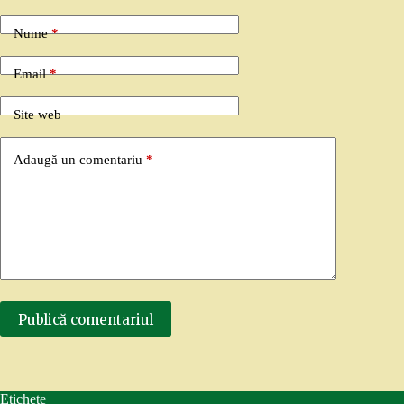
Nume
*
Email
*
Site web
Adaugă un comentariu
*
Publică comentariul
Etichete