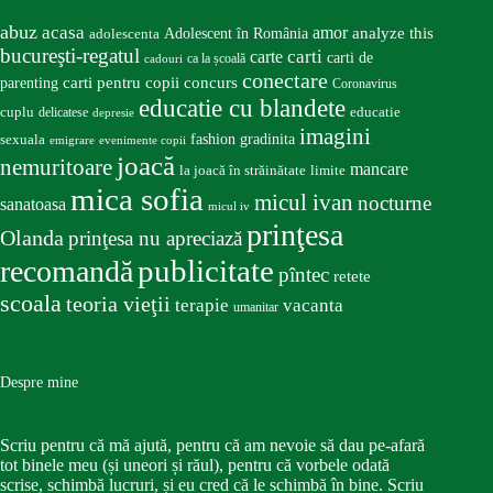
abuz
acasa
amor
Adolescent în România
analyze this
adolescenta
bucureşti-regatul
carte
carti
carti de
ca la școală
cadouri
conectare
carti pentru copii
concurs
parenting
Coronavirus
educatie cu blandete
educatie
cuplu
delicatese
depresie
imagini
fashion
gradinita
sexuala
emigrare
evenimente copii
joacă
nemuritoare
mancare
la joacă în străinătate
limite
mica sofia
micul ivan
nocturne
sanatoasa
micul iv
prinţesa
Olanda
prinţesa nu apreciază
publicitate
recomandă
pîntec
retete
scoala
teoria vieţii
terapie
vacanta
umanitar
Despre mine
Scriu pentru că mă ajută, pentru că am nevoie să dau pe-afară
tot binele meu (și uneori și răul), pentru că vorbele odată
scrise, schimbă lucruri, și eu cred că le schimbă în bine. Scriu