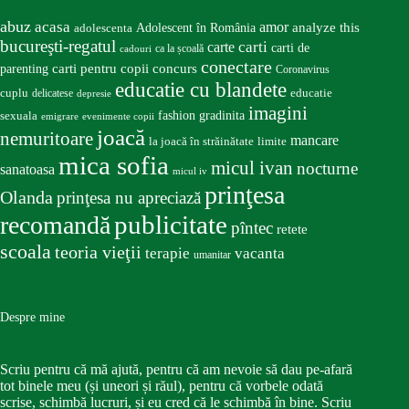
abuz
acasa
amor
Adolescent în România
analyze this
adolescenta
bucureşti-regatul
carte
carti
carti de
ca la școală
cadouri
conectare
carti pentru copii
concurs
parenting
Coronavirus
educatie cu blandete
educatie
cuplu
delicatese
depresie
imagini
fashion
gradinita
sexuala
emigrare
evenimente copii
joacă
nemuritoare
mancare
la joacă în străinătate
limite
mica sofia
micul ivan
nocturne
sanatoasa
micul iv
prinţesa
Olanda
prinţesa nu apreciază
publicitate
recomandă
pîntec
retete
scoala
teoria vieţii
terapie
vacanta
umanitar
Despre mine
Scriu pentru că mă ajută, pentru că am nevoie să dau pe-afară
tot binele meu (și uneori și răul), pentru că vorbele odată
scrise, schimbă lucruri, și eu cred că le schimbă în bine. Scriu