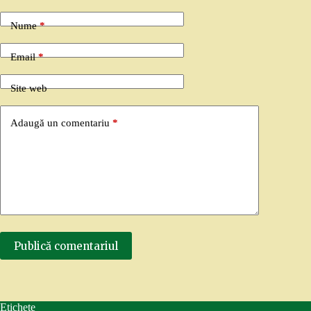
Nume
*
Email
*
Site web
Adaugă un comentariu
*
Publică comentariul
Etichete