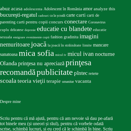
abuz
acasa
amor
Adolescent în România
analyze this
adolescenta
bucureşti-regatul
carte
carti
carti de
ca la școală
cadouri
conectare
carti pentru copii
concurs
parenting
Coronavirus
educatie cu blandete
educatie
cuplu
delicatese
depresie
imagini
fashion
gradinita
sexuala
emigrare
evenimente copii
joacă
nemuritoare
mancare
la joacă în străinătate
limite
mica sofia
micul ivan
nocturne
sanatoasa
micul iv
prinţesa
Olanda
prinţesa nu apreciază
publicitate
recomandă
pîntec
retete
scoala
teoria vieţii
terapie
vacanta
umanitar
Despre mine
Scriu pentru că mă ajută, pentru că am nevoie să dau pe-afară
tot binele meu (și uneori și răul), pentru că vorbele odată
scrise, schimbă lucruri, și eu cred că le schimbă în bine. Scriu