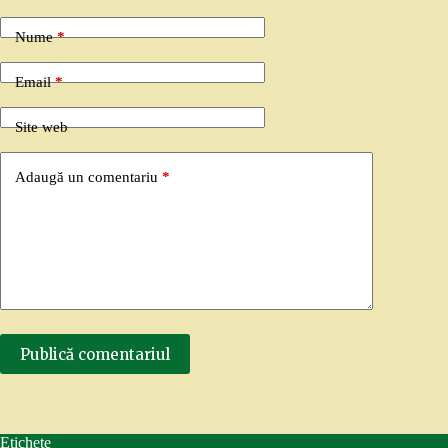
Nume
*
Email
*
Site web
Adaugă un comentariu
*
Publică comentariul
Etichete