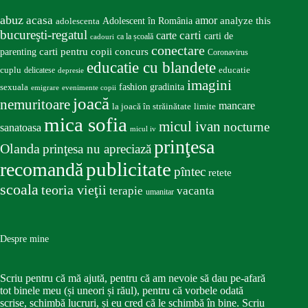
abuz
acasa
amor
Adolescent în România
analyze this
adolescenta
bucureşti-regatul
carte
carti
carti de
ca la școală
cadouri
conectare
carti pentru copii
concurs
parenting
Coronavirus
educatie cu blandete
educatie
cuplu
delicatese
depresie
imagini
fashion
gradinita
sexuala
emigrare
evenimente copii
joacă
nemuritoare
mancare
la joacă în străinătate
limite
mica sofia
micul ivan
nocturne
sanatoasa
micul iv
prinţesa
Olanda
prinţesa nu apreciază
publicitate
recomandă
pîntec
retete
scoala
teoria vieţii
terapie
vacanta
umanitar
Despre mine
Scriu pentru că mă ajută, pentru că am nevoie să dau pe-afară
tot binele meu (și uneori și răul), pentru că vorbele odată
scrise, schimbă lucruri, și eu cred că le schimbă în bine. Scriu