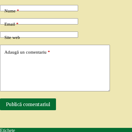
Nume
*
Email
*
Site web
Adaugă un comentariu
*
Publică comentariul
Etichete