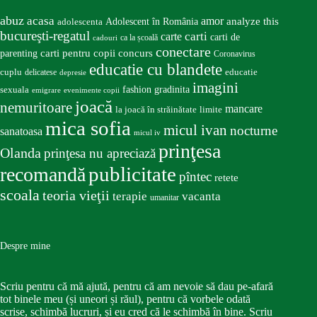
abuz
acasa
amor
Adolescent în România
analyze this
adolescenta
bucureşti-regatul
carte
carti
carti de
ca la școală
cadouri
conectare
carti pentru copii
concurs
parenting
Coronavirus
educatie cu blandete
educatie
cuplu
delicatese
depresie
imagini
fashion
gradinita
sexuala
emigrare
evenimente copii
joacă
nemuritoare
mancare
la joacă în străinătate
limite
mica sofia
micul ivan
nocturne
sanatoasa
micul iv
prinţesa
Olanda
prinţesa nu apreciază
publicitate
recomandă
pîntec
retete
scoala
teoria vieţii
terapie
vacanta
umanitar
Despre mine
Scriu pentru că mă ajută, pentru că am nevoie să dau pe-afară
tot binele meu (și uneori și răul), pentru că vorbele odată
scrise, schimbă lucruri, și eu cred că le schimbă în bine. Scriu