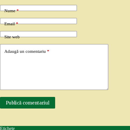
Nume
*
Email
*
Site web
Adaugă un comentariu
*
Publică comentariul
Etichete