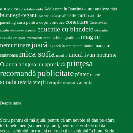
abuz
acasa
amor
Adolescent în România
analyze this
adolescenta
bucureşti-regatul
carte
carti
carti de
ca la școală
cadouri
conectare
carti pentru copii
concurs
parenting
Coronavirus
educatie cu blandete
educatie
cuplu
delicatese
depresie
imagini
fashion
gradinita
sexuala
emigrare
evenimente copii
joacă
nemuritoare
mancare
la joacă în străinătate
limite
mica sofia
micul ivan
nocturne
sanatoasa
micul iv
prinţesa
Olanda
prinţesa nu apreciază
publicitate
recomandă
pîntec
retete
scoala
teoria vieţii
terapie
vacanta
umanitar
Despre mine
Scriu pentru că mă ajută, pentru că am nevoie să dau pe-afară
tot binele meu (și uneori și răul), pentru că vorbele odată
scrise, schimbă lucruri, și eu cred că le schimbă în bine. Scriu