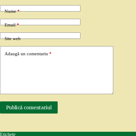
Nume
*
Email
*
Site web
Adaugă un comentariu
*
Publică comentariul
Etichete