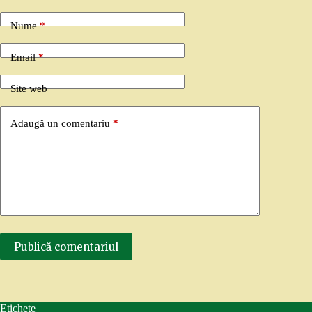
Nume
*
Email
*
Site web
Adaugă un comentariu
*
Publică comentariul
Etichete