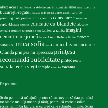
abuz
acasa
amor
Adolescent în România
analyze this
adolescenta
bucureşti-regatul
carte
carti
carti de
ca la școală
cadouri
conectare
carti pentru copii
concurs
parenting
Coronavirus
educatie cu blandete
educatie
cuplu
delicatese
depresie
imagini
fashion
gradinita
sexuala
emigrare
evenimente copii
joacă
nemuritoare
mancare
la joacă în străinătate
limite
mica sofia
micul ivan
nocturne
sanatoasa
micul iv
prinţesa
Olanda
prinţesa nu apreciază
publicitate
recomandă
pîntec
retete
scoala
teoria vieţii
terapie
vacanta
umanitar
Despre mine
Scriu pentru că mă ajută, pentru că am nevoie să dau pe-afară
tot binele meu (și uneori și răul), pentru că vorbele odată
scrise, schimbă lucruri, și eu cred că le schimbă în bine. Scriu