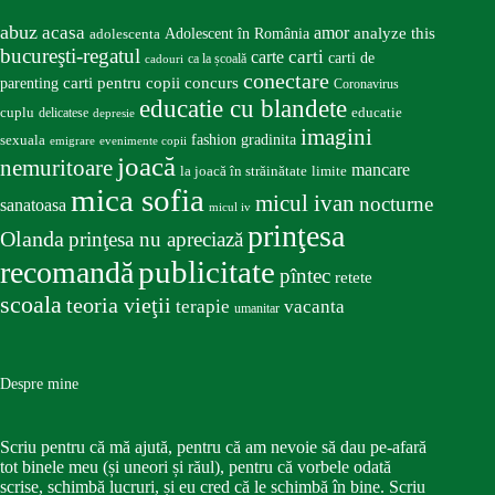
abuz
acasa
amor
Adolescent în România
analyze this
adolescenta
bucureşti-regatul
carte
carti
carti de
ca la școală
cadouri
conectare
carti pentru copii
concurs
parenting
Coronavirus
educatie cu blandete
educatie
cuplu
delicatese
depresie
imagini
fashion
gradinita
sexuala
emigrare
evenimente copii
joacă
nemuritoare
mancare
la joacă în străinătate
limite
mica sofia
micul ivan
nocturne
sanatoasa
micul iv
prinţesa
Olanda
prinţesa nu apreciază
publicitate
recomandă
pîntec
retete
scoala
teoria vieţii
terapie
vacanta
umanitar
Despre mine
Scriu pentru că mă ajută, pentru că am nevoie să dau pe-afară
tot binele meu (și uneori și răul), pentru că vorbele odată
scrise, schimbă lucruri, și eu cred că le schimbă în bine. Scriu