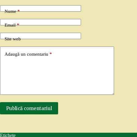
Nume
*
Email
*
Site web
Adaugă un comentariu
*
Publică comentariul
Etichete