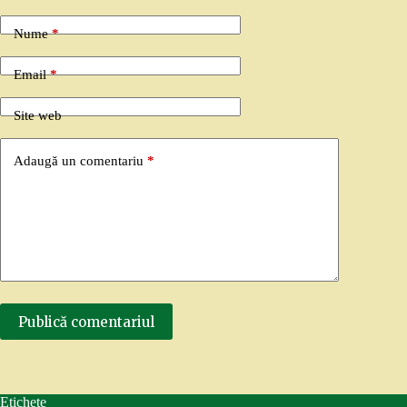
Nume
*
Email
*
Site web
Adaugă un comentariu
*
Publică comentariul
Etichete