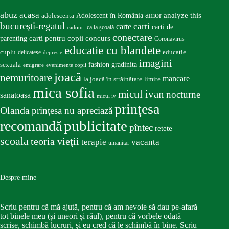
abuz
acasa
amor
Adolescent în România
analyze this
adolescenta
bucureşti-regatul
carte
carti
carti de
ca la școală
cadouri
conectare
carti pentru copii
concurs
parenting
Coronavirus
educatie cu blandete
educatie
cuplu
delicatese
depresie
imagini
fashion
gradinita
sexuala
emigrare
evenimente copii
joacă
nemuritoare
mancare
la joacă în străinătate
limite
mica sofia
micul ivan
nocturne
sanatoasa
micul iv
prinţesa
Olanda
prinţesa nu apreciază
publicitate
recomandă
pîntec
retete
scoala
teoria vieţii
terapie
vacanta
umanitar
Despre mine
Scriu pentru că mă ajută, pentru că am nevoie să dau pe-afară
tot binele meu (și uneori și răul), pentru că vorbele odată
scrise, schimbă lucruri, și eu cred că le schimbă în bine. Scriu