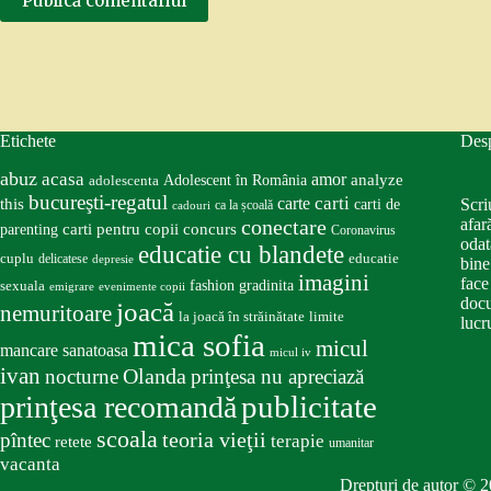
Publică comentariul
Etichete
Des
abuz
acasa
amor
Adolescent în România
analyze
adolescenta
bucureşti-regatul
carte
carti
this
Scri
carti de
ca la școală
cadouri
conectare
afar
carti pentru copii
concurs
parenting
Coronavirus
odat
educatie cu blandete
educatie
cuplu
delicatese
depresie
bine
imagini
face
fashion
gradinita
sexuala
emigrare
evenimente copii
docu
joacă
nemuritoare
la joacă în străinătate
limite
lucru
mica sofia
micul
mancare sanatoasa
micul iv
ivan
nocturne
Olanda
prinţesa nu apreciază
publicitate
prinţesa recomandă
scoala
teoria vieţii
pîntec
terapie
retete
umanitar
vacanta
Drepturi de autor © 2