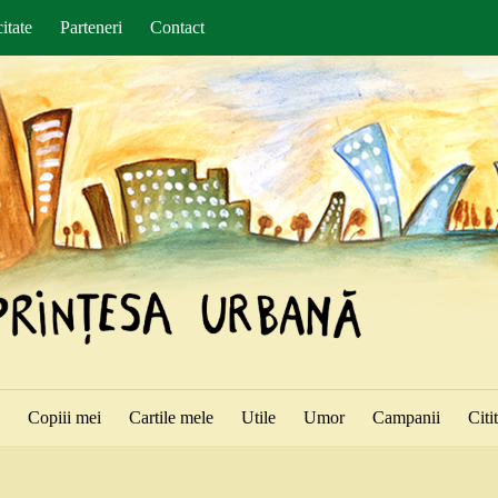
itate
Parteneri
Contact
ă
Copiii mei
Cartile mele
Utile
Umor
Campanii
Citi