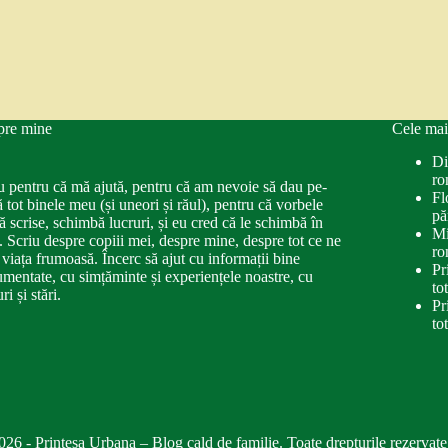
pre mine
Cele mai
Di
ro
u pentru că mă ajută, pentru că am nevoie să dau pe-
Fl
ă tot binele meu (și uneori și răul), pentru că vorbele
pă
ă scrise, schimbă lucruri, și eu cred că le schimbă în
Mi
. Scriu despre copiii mei, despre mine, despre tot ce ne
ro
 viața frumoasă. Încerc să ajut cu informații bine
Pr
mentate, cu simțăminte și experiențele noastre, cu
to
ri și stări.
Pr
to
026 - Printesa Urbana – Blog cald de familie. Toate drepturile rezervate