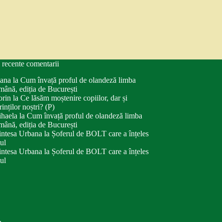
 recente comentarii
ana
la
Cum învață proful de olandeză limba
mână, ediția de București
orin
la
Ce lăsăm moștenire copiilor, dar și
rinților noștri? (P)
haela
la
Cum învață proful de olandeză limba
mână, ediția de București
intesa Urbana
la
Șoferul de BOLT care a înțeles
tul
intesa Urbana
la
Șoferul de BOLT care a înțeles
tul
.