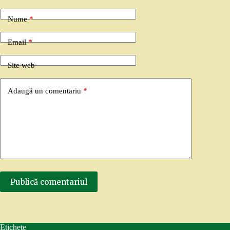
Nume
*
Email
*
Site web
Adaugă un comentariu
*
Publică comentariul
Etichete