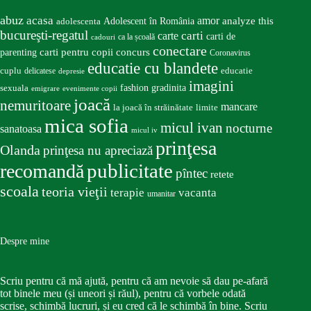
abuz
acasa
amor
Adolescent în România
analyze this
adolescenta
bucureşti-regatul
carte
carti
carti de
ca la școală
cadouri
conectare
carti pentru copii
concurs
parenting
Coronavirus
educatie cu blandete
educatie
cuplu
delicatese
depresie
imagini
fashion
gradinita
sexuala
emigrare
evenimente copii
joacă
nemuritoare
mancare
la joacă în străinătate
limite
mica sofia
micul ivan
nocturne
sanatoasa
micul iv
prinţesa
Olanda
prinţesa nu apreciază
publicitate
recomandă
pîntec
retete
scoala
teoria vieţii
terapie
vacanta
umanitar
Despre mine
Scriu pentru că mă ajută, pentru că am nevoie să dau pe-afară
tot binele meu (și uneori și răul), pentru că vorbele odată
scrise, schimbă lucruri, și eu cred că le schimbă în bine. Scriu