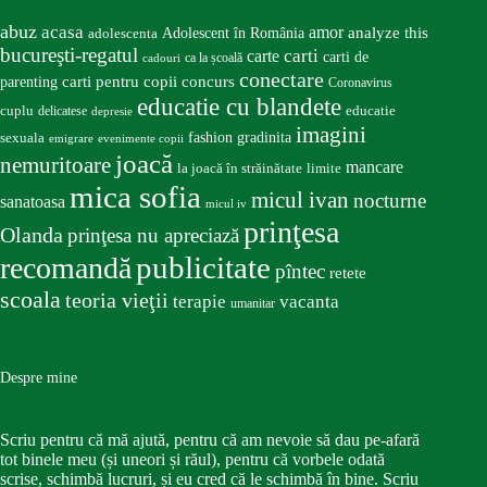
abuz
acasa
amor
Adolescent în România
analyze this
adolescenta
bucureşti-regatul
carte
carti
carti de
ca la școală
cadouri
conectare
carti pentru copii
concurs
parenting
Coronavirus
educatie cu blandete
educatie
cuplu
delicatese
depresie
imagini
fashion
gradinita
sexuala
emigrare
evenimente copii
joacă
nemuritoare
mancare
la joacă în străinătate
limite
mica sofia
micul ivan
nocturne
sanatoasa
micul iv
prinţesa
Olanda
prinţesa nu apreciază
publicitate
recomandă
pîntec
retete
scoala
teoria vieţii
terapie
vacanta
umanitar
Despre mine
Scriu pentru că mă ajută, pentru că am nevoie să dau pe-afară
tot binele meu (și uneori și răul), pentru că vorbele odată
scrise, schimbă lucruri, și eu cred că le schimbă în bine. Scriu