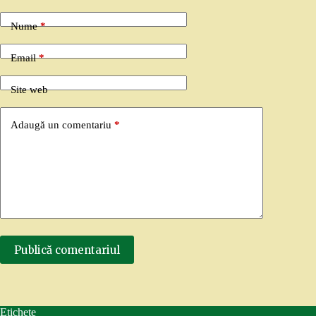
Nume
*
Email
*
Site web
Adaugă un comentariu
*
Publică comentariul
Etichete