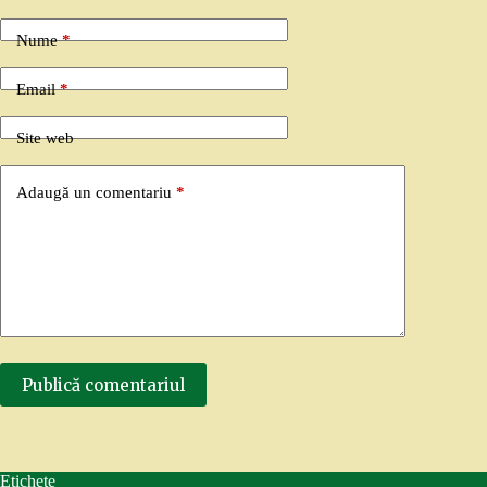
Nume
*
Email
*
Site web
Adaugă un comentariu
*
Publică comentariul
Etichete