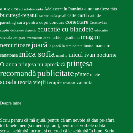
abuz
acasa
amor
Adolescent în România
analyze this
adolescenta
bucureşti-regatul
carte
carti
carti de
ca la școală
cadouri
conectare
carti pentru copii
concurs
parenting
Coronavirus
educatie cu blandete
educatie
cuplu
delicatese
depresie
imagini
fashion
gradinita
sexuala
emigrare
evenimente copii
joacă
nemuritoare
mancare
la joacă în străinătate
limite
mica sofia
micul ivan
nocturne
sanatoasa
micul iv
prinţesa
Olanda
prinţesa nu apreciază
publicitate
recomandă
pîntec
retete
scoala
teoria vieţii
terapie
vacanta
umanitar
Despre mine
Scriu pentru că mă ajută, pentru că am nevoie să dau pe-afară
tot binele meu (și uneori și răul), pentru că vorbele odată
scrise, schimbă lucruri, și eu cred că le schimbă în bine. Scriu