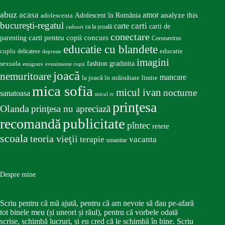
abuz
acasa
amor
Adolescent în România
analyze this
adolescenta
bucureşti-regatul
carte
carti
carti de
ca la școală
cadouri
conectare
carti pentru copii
concurs
parenting
Coronavirus
educatie cu blandete
educatie
cuplu
delicatese
depresie
imagini
fashion
gradinita
sexuala
emigrare
evenimente copii
joacă
nemuritoare
mancare
la joacă în străinătate
limite
mica sofia
micul ivan
nocturne
sanatoasa
micul iv
prinţesa
Olanda
prinţesa nu apreciază
publicitate
recomandă
pîntec
retete
scoala
teoria vieţii
terapie
vacanta
umanitar
Despre mine
Scriu pentru că mă ajută, pentru că am nevoie să dau pe-afară
tot binele meu (și uneori și răul), pentru că vorbele odată
scrise, schimbă lucruri, și eu cred că le schimbă în bine. Scriu