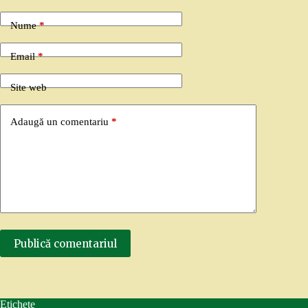
Nume
*
Email
*
Site web
Adaugă un comentariu
*
Publică comentariul
Etichete