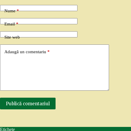
Nume
*
Email
*
Site web
Adaugă un comentariu
*
Publică comentariul
Etichete