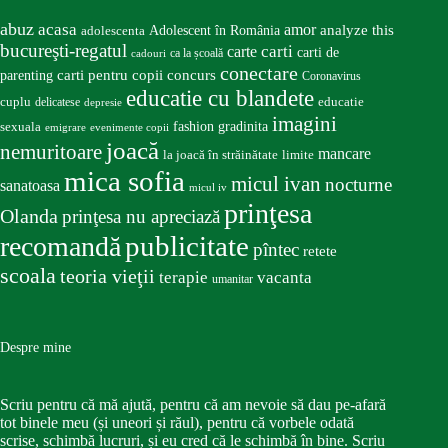
abuz
acasa
amor
Adolescent în România
analyze this
adolescenta
bucureşti-regatul
carte
carti
carti de
ca la școală
cadouri
conectare
carti pentru copii
concurs
parenting
Coronavirus
educatie cu blandete
educatie
cuplu
delicatese
depresie
imagini
fashion
gradinita
sexuala
emigrare
evenimente copii
joacă
nemuritoare
mancare
la joacă în străinătate
limite
mica sofia
micul ivan
nocturne
sanatoasa
micul iv
prinţesa
Olanda
prinţesa nu apreciază
publicitate
recomandă
pîntec
retete
scoala
teoria vieţii
terapie
vacanta
umanitar
Despre mine
Scriu pentru că mă ajută, pentru că am nevoie să dau pe-afară
tot binele meu (și uneori și răul), pentru că vorbele odată
scrise, schimbă lucruri, și eu cred că le schimbă în bine. Scriu