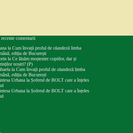
 recente comentarii
ana
la
Cum învață proful de olandeză limba
mână, ediția de București
orin
la
Ce lăsăm moștenire copiilor, dar și
rinților noștri? (P)
haela
la
Cum învață proful de olandeză limba
mână, ediția de București
intesa Urbana
la
Șoferul de BOLT care a înțeles
tul
intesa Urbana
la
Șoferul de BOLT care a înțeles
tul
.