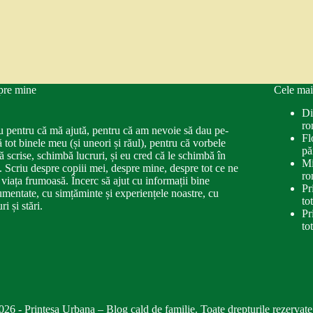
pre mine
Cele mai
Di
ro
u pentru că mă ajută, pentru că am nevoie să dau pe-
Fl
ă tot binele meu (și uneori și răul), pentru că vorbele
pă
ă scrise, schimbă lucruri, și eu cred că le schimbă în
Mi
. Scriu despre copiii mei, despre mine, despre tot ce ne
ro
 viața frumoasă. Încerc să ajut cu informații bine
Pr
mentate, cu simțăminte și experiențele noastre, cu
to
ri și stări.
Pr
to
026 - Printesa Urbana – Blog cald de familie. Toate drepturile rezervate