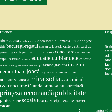
Publică comentariul
Etichete
Des
abuz
acasa
amor
Adolescent în România
analyze
adolescenta
bucureşti-regatul
carte
carti
this
Scri
carti de
ca la școală
cadouri
conectare
afar
carti pentru copii
concurs
parenting
Coronavirus
odat
educatie cu blandete
educatie
cuplu
delicatese
depresie
bine
imagini
face
fashion
gradinita
sexuala
emigrare
evenimente copii
docu
joacă
nemuritoare
la joacă în străinătate
limite
lucru
mica sofia
micul
mancare sanatoasa
micul iv
ivan
nocturne
Olanda
prinţesa nu apreciază
publicitate
prinţesa recomandă
scoala
teoria vieţii
pîntec
terapie
retete
umanitar
vacanta
Drepturi de autor © 2