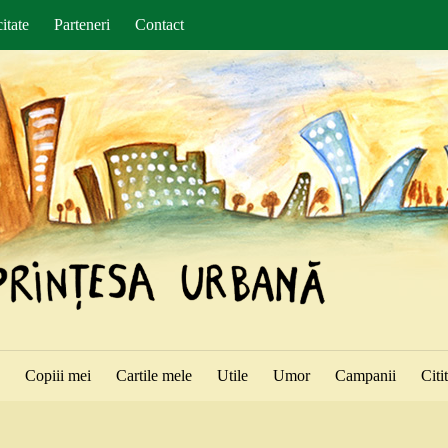
itate
Parteneri
Contact
ă
Copiii mei
Cartile mele
Utile
Umor
Campanii
Citi