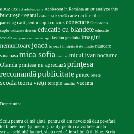
abuz
acasa
amor
Adolescent în România
analyze this
adolescenta
bucureşti-regatul
carte
carti
carti de
ca la școală
cadouri
conectare
carti pentru copii
concurs
parenting
Coronavirus
educatie cu blandete
educatie
cuplu
delicatese
depresie
imagini
fashion
gradinita
sexuala
emigrare
evenimente copii
joacă
nemuritoare
mancare
la joacă în străinătate
limite
mica sofia
micul ivan
nocturne
sanatoasa
micul iv
prinţesa
Olanda
prinţesa nu apreciază
publicitate
recomandă
pîntec
retete
scoala
teoria vieţii
terapie
vacanta
umanitar
Despre mine
Scriu pentru că mă ajută, pentru că am nevoie să dau pe-afară
tot binele meu (și uneori și răul), pentru că vorbele odată
scrise, schimbă lucruri, și eu cred că le schimbă în bine. Scriu