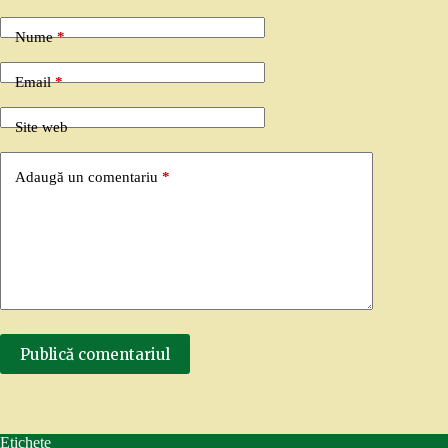
Nume
*
Email
*
Site web
Adaugă un comentariu
*
Publică comentariul
Etichete