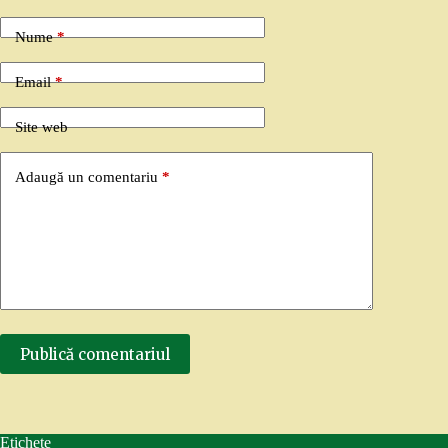
Nume
*
Email
*
Site web
Adaugă un comentariu
*
Publică comentariul
Etichete