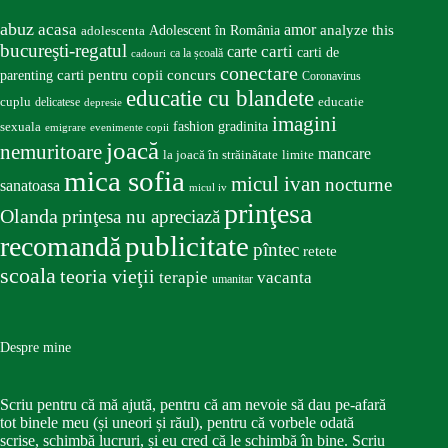
abuz
acasa
amor
Adolescent în România
analyze this
adolescenta
bucureşti-regatul
carte
carti
carti de
ca la școală
cadouri
conectare
carti pentru copii
concurs
parenting
Coronavirus
educatie cu blandete
educatie
cuplu
delicatese
depresie
imagini
fashion
gradinita
sexuala
emigrare
evenimente copii
joacă
nemuritoare
mancare
la joacă în străinătate
limite
mica sofia
micul ivan
nocturne
sanatoasa
micul iv
prinţesa
Olanda
prinţesa nu apreciază
publicitate
recomandă
pîntec
retete
scoala
teoria vieţii
terapie
vacanta
umanitar
Despre mine
Scriu pentru că mă ajută, pentru că am nevoie să dau pe-afară
tot binele meu (și uneori și răul), pentru că vorbele odată
scrise, schimbă lucruri, și eu cred că le schimbă în bine. Scriu