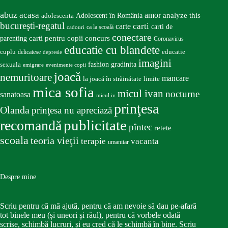
abuz
acasa
amor
Adolescent în România
analyze this
adolescenta
bucureşti-regatul
carte
carti
carti de
ca la școală
cadouri
conectare
carti pentru copii
concurs
parenting
Coronavirus
educatie cu blandete
educatie
cuplu
delicatese
depresie
imagini
fashion
gradinita
sexuala
emigrare
evenimente copii
joacă
nemuritoare
mancare
la joacă în străinătate
limite
mica sofia
micul ivan
nocturne
sanatoasa
micul iv
prinţesa
Olanda
prinţesa nu apreciază
publicitate
recomandă
pîntec
retete
scoala
teoria vieţii
terapie
vacanta
umanitar
Despre mine
Scriu pentru că mă ajută, pentru că am nevoie să dau pe-afară
tot binele meu (și uneori și răul), pentru că vorbele odată
scrise, schimbă lucruri, și eu cred că le schimbă în bine. Scriu