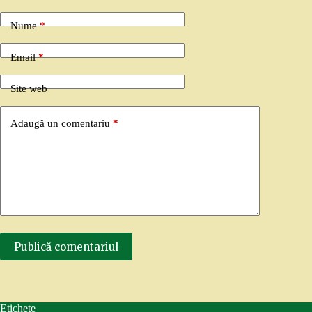
Nume
*
Email
*
Site web
Adaugă un comentariu
*
Publică comentariul
Etichete