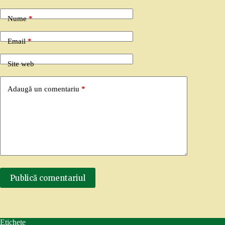
Nume
*
Email
*
Site web
Adaugă un comentariu
*
Publică comentariul
Etichete