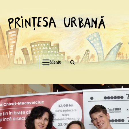
Sari
la
conținut
Meniu