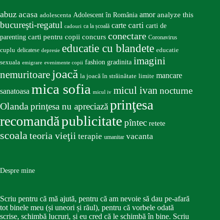
abuz
acasa
amor
Adolescent în România
analyze this
adolescenta
bucureşti-regatul
carte
carti
carti de
ca la școală
cadouri
conectare
carti pentru copii
concurs
parenting
Coronavirus
educatie cu blandete
educatie
cuplu
delicatese
depresie
imagini
fashion
gradinita
sexuala
emigrare
evenimente copii
joacă
nemuritoare
mancare
la joacă în străinătate
limite
mica sofia
micul ivan
nocturne
sanatoasa
micul iv
prinţesa
Olanda
prinţesa nu apreciază
publicitate
recomandă
pîntec
retete
scoala
teoria vieţii
terapie
vacanta
umanitar
Despre mine
Scriu pentru că mă ajută, pentru că am nevoie să dau pe-afară
tot binele meu (și uneori și răul), pentru că vorbele odată
scrise, schimbă lucruri, și eu cred că le schimbă în bine. Scriu