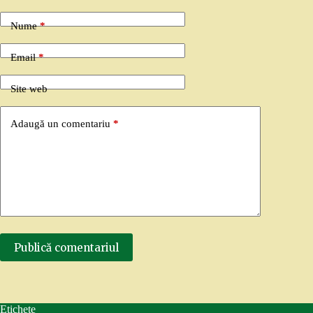
Nume
*
Email
*
Site web
Adaugă un comentariu
*
Publică comentariul
Etichete