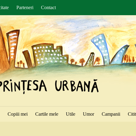
itate
Parteneri
Contact
ă
Copiii mei
Cartile mele
Utile
Umor
Campanii
Citi