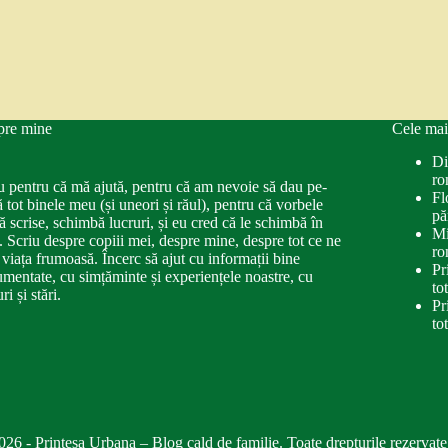
pre mine
Cele mai
Di
ro
u pentru că mă ajută, pentru că am nevoie să dau pe-
Fl
ă tot binele meu (și uneori și răul), pentru că vorbele
pă
ă scrise, schimbă lucruri, și eu cred că le schimbă în
Mi
. Scriu despre copiii mei, despre mine, despre tot ce ne
ro
 viața frumoasă. Încerc să ajut cu informații bine
Pr
mentate, cu simțăminte și experiențele noastre, cu
to
ri și stări.
Pr
to
026 - Printesa Urbana – Blog cald de familie. Toate drepturile rezervate