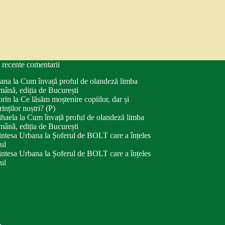
 recente comentarii
ana
la
Cum învață proful de olandeză limba
mână, ediția de București
orin
la
Ce lăsăm moștenire copiilor, dar și
rinților noștri? (P)
haela
la
Cum învață proful de olandeză limba
mână, ediția de București
intesa Urbana
la
Șoferul de BOLT care a înțeles
tul
intesa Urbana
la
Șoferul de BOLT care a înțeles
tul
.