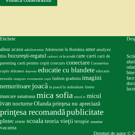
Publică comentariul
Etichete
Des
abuz
acasa
amor
Adolescent în România
analyze
adolescenta
bucureşti-regatul
carte
carti
this
Scri
carti de
ca la școală
cadouri
conectare
afar
carti pentru copii
concurs
parenting
Coronavirus
odat
educatie cu blandete
educatie
cuplu
delicatese
depresie
bine
imagini
face
fashion
gradinita
sexuala
emigrare
evenimente copii
docu
joacă
nemuritoare
la joacă în străinătate
limite
lucru
mica sofia
micul
mancare sanatoasa
micul iv
ivan
nocturne
Olanda
prinţesa nu apreciază
publicitate
prinţesa recomandă
scoala
teoria vieţii
pîntec
terapie
retete
umanitar
vacanta
Drepturi de autor © 2